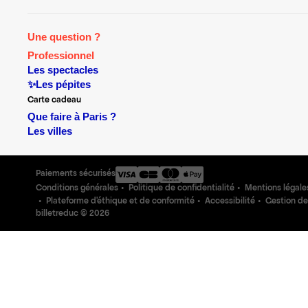
Une question ?
Professionnel
Les spectacles
✨Les pépites
Carte cadeau
Que faire à Paris ?
Les villes
Paiements sécurisés
Conditions générales
Politique de confidentialité
Mentions légale
Plateforme d'éthique et de conformité
Accessibilité
Gestion de
billetreduc ©
2026