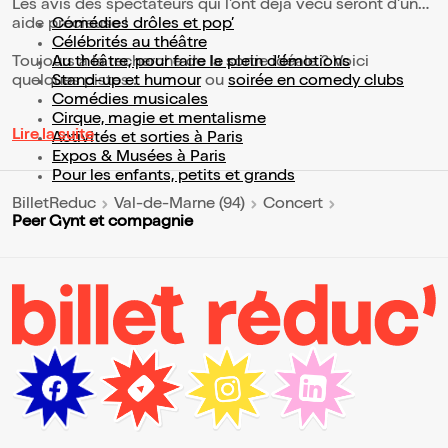
Les avis des spectateurs qui l'ont déjà vécu seront d'une
aide précieuse !
Comédies drôles et pop’
Célébrités au théâtre
Toujours à la recherche de la sortie idéale ? Voici
Au théâtre, pour faire le plein d’émotions
quelques pistes :
Stand-up et humour
ou
soirée en comedy clubs
Comédies musicales
Cirque, magie et mentalisme
Lire la suite
Activités et sorties à Paris
Expos & Musées à Paris
Pour les enfants, petits et grands
BilletReduc
Val-de-Marne (94)
Concert
Peer Gynt et compagnie