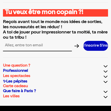
Tu veux être mon copain ?!
Reçois avant tout le monde nos idées de sorties,
les nouveautés et les réduc' !
A toi de jouer pour impressionner ta moitié, ta mère
ou ta tribu !
S’inscrire S’inscrire S’insc
Adresse email pour la newsletter
Une question ?
Professionnel
Les spectacles
✨Les pépites
Carte cadeau
Que faire à Paris ?
Les villes