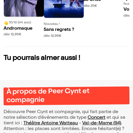
La Crise
Nouve
dès 25€
Voir
dès 8
10/10 (44 avis)
Nouveau !
Andromaque
Sans regrets ?
dès 12,95€
dès 12,95€
Tu pourrais aimer aussi !
À propos de Peer Gynt et
compagnie
Découvre Peer Gynt et compagnie, qui fait partie de
notre sélection d’événements de type
Concert
et qui se
tient ici :
Théâtre Antoine Watteau
-
Val-de-Marne (94)
.
Attention : les places sont limitées. Encore hésitant(e) ?