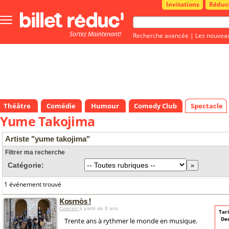
Invitations
Réduc
Bouton
menu
Sortez Maintenant!
principale
Recherche avancée
|
Les nouvea
Théâtre
Comédie
Humour
Comedy Club
Spectacle
Yume Takojima
Artiste "yume takojima"
Filtrer ma recherche
Catégorie:
1 événement trouvé
Kosmòs !
Concert
à partir de 6 ans
Tari
De
Trente ans à rythmer le monde en musique.