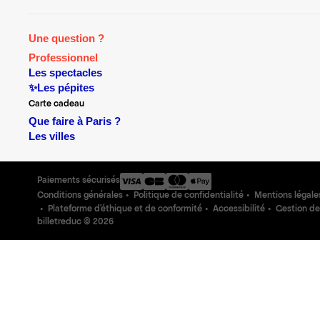
Une question ?
Professionnel
Les spectacles
✨Les pépites
Carte cadeau
Que faire à Paris ?
Les villes
Paiements sécurisés
Conditions générales
Politique de confidentialité
Mentions légale
Plateforme d'éthique et de conformité
Accessibilité
Gestion de
billetreduc ©
2026