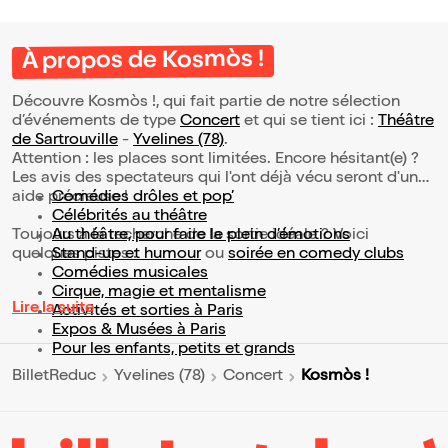
À propos de Kosmòs !
Découvre Kosmòs !, qui fait partie de notre sélection
d’événements de type
Concert
et qui se tient ici :
Théâtre
de Sartrouville
-
Yvelines (78)
.
Attention : les places sont limitées. Encore hésitant(e) ?
Les avis des spectateurs qui l'ont déjà vécu seront d'une
aide précieuse !
Comédies drôles et pop’
Célébrités au théâtre
Toujours à la recherche de la sortie idéale ? Voici
Au théâtre, pour faire le plein d’émotions
quelques pistes :
Stand-up et humour
ou
soirée en comedy clubs
Comédies musicales
Cirque, magie et mentalisme
Lire la suite
Activités et sorties à Paris
Expos & Musées à Paris
Pour les enfants, petits et grands
Kosmòs !
BilletReduc
Yvelines (78)
Concert