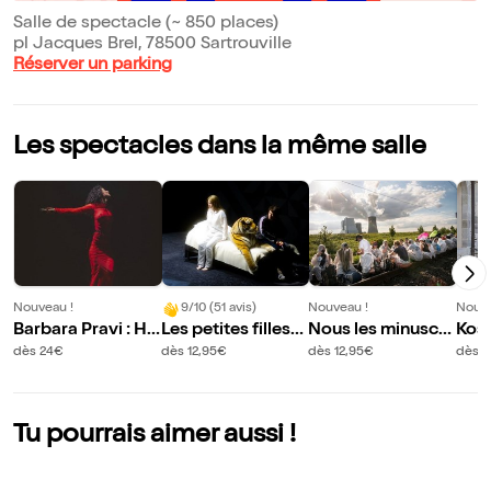
Salle de spectacle (~ 850 places)
pl Jacques Brel, 78500 Sartrouville
Réserver un parking
Les spectacles dans la même salle
Nouveau !
9/10 (51 avis)
Nouveau !
Nouve
Barbara Pravi : Ho
Les petites filles
Nous les minuscul
Kos
mmage à Dalida
modernes
es
dès 24€
dès 12,95€
dès 12,95€
dès 1
Tu pourrais aimer aussi !