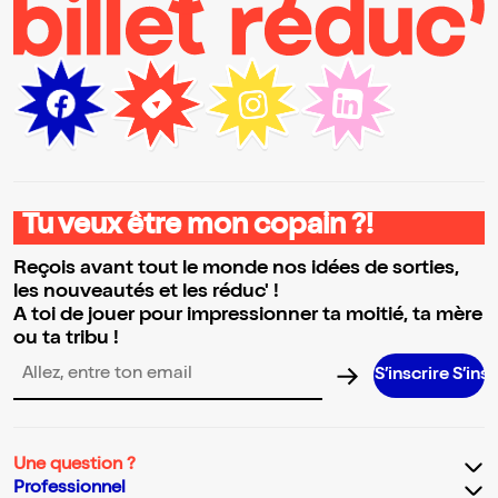
Tu veux être mon copain ?!
Reçois avant tout le monde nos idées de sorties,
les nouveautés et les réduc' !
A toi de jouer pour impressionner ta moitié, ta mère
ou ta tribu !
S’inscrire S’inscrire S’in
Adresse email pour la newsletter
Une question ?
Professionnel