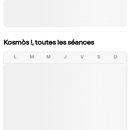
Kosmòs !, toutes les séances
L
M
M
J
V
S
D