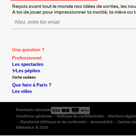
Reçois avant tout le monde nos idées de sorties, les nouv
A toi de jouer pour impressionner ta moitié, ta mère ou ta
S’inscrire S’inscrire S’ins
Une question ?
Professionnel
Les spectacles
✨Les pépites
Carte cadeau
Que faire à Paris ?
Les villes
Paiements sécurisés
Conditions générales
Politique de confidentialité
Mentions légale
Plateforme d'éthique et de conformité
Accessibilité
Gestion de
billetreduc ©
2026