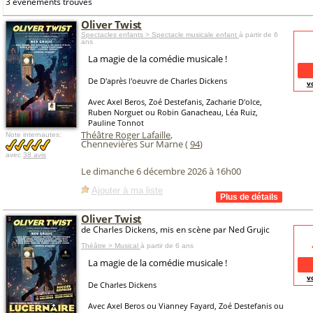
3 événements trouvés
Oliver Twist
Spectacles enfants > Spectacle musicale enfant
à partir de 6
ans
La magie de la comédie musicale !
De D'après l'oeuvre de Charles Dickens
v
Avec Axel Beros, Zoé Destefanis, Zacharie D'olce,
Ruben Norguet ou Robin Ganacheau, Léa Ruiz,
Pauline Tonnot
Théâtre Roger Lafaille
,
Note internautes:
Chennevières Sur Marne (
94
)
avec
38 avis
Le dimanche 6 décembre 2026 à 16h00
Ajouter à ma liste
Oliver Twist
de Charles Dickens, mis en scène par Ned Grujic
Théâtre > Musical
à partir de 6 ans
La magie de la comédie musicale !
v
De Charles Dickens
Avec Axel Beros ou Vianney Fayard, Zoé Destefanis ou