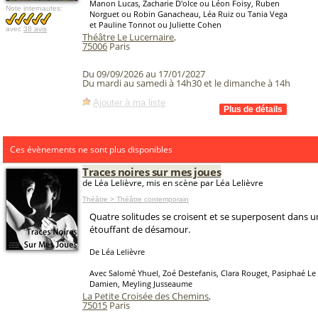
Manon Lucas, Zacharie D'olce ou Léon Foisy, Ruben
Note internautes:
Norguet ou Robin Ganacheau, Léa Ruiz ou Tania Vega
et Pauline Tonnot ou Juliette Cohen
avec
38 avis
Théâtre Le Lucernaire
,
75006
Paris
Du 09/09/2026 au 17/01/2027
Du mardi au samedi à 14h30 et le dimanche à 14h
Ajouter à ma liste
Ces évènements ne sont plus disponibles
Traces noires sur mes joues
de Léa Lelièvre, mis en scène par Léa Lelièvre
Théâtre > Théâtre contemporain
Quatre solitudes se croisent et se superposent dans u
étouffant de désamour.
De Léa Lelièvre
Avec Salomé Yhuel, Zoé Destefanis, Clara Rouget, Pasiphaé Le
Damien, Meyling Jusseaume
La Petite Croisée des Chemins
,
75015
Paris