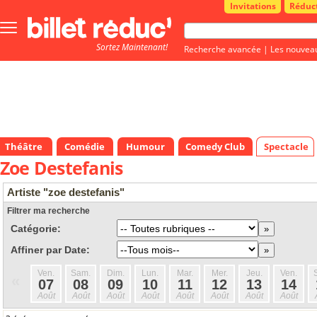
Invitations
Réduc
Bouton
menu
Sortez Maintenant!
principale
Recherche avancée
|
Les nouvea
Théâtre
Comédie
Humour
Comedy Club
Spectacle
Zoe Destefanis
Artiste "zoe destefanis"
Filtrer ma recherche
Catégorie:
Affiner par Date:
Ven.
Sam.
Dim.
Lun.
Mar.
Mer.
Jeu.
Ven.
«
07
08
09
10
11
12
13
14
Août
Août
Août
Août
Août
Août
Août
Août