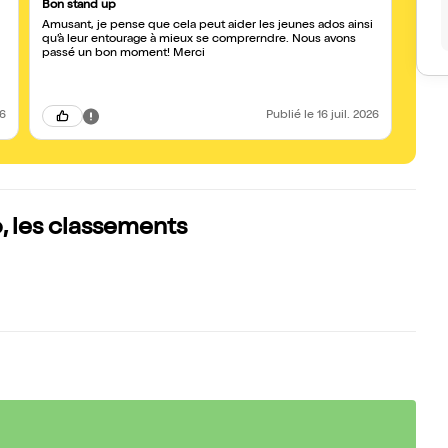
Bon stand up
excel
Amusant, je pense que cela peut aider les jeunes ados ainsi
Excell
qu’à leur entourage à mieux se comprerndre. Nous avons
adulte
passé un bon moment! Merci
ans). 
la sal
c'étai
26
Publié
le 16 juil. 2026
, les classements