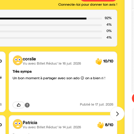
Connecte-toi pour donner ton avis !
92%
4%
0%
4%
coralie
0
10/10
Vu avec Billet Réduc'
le 16 juil. 2026
Très sympa
Tres 
ré
Specta
Un bon moment à partager avec son ado 😉 on a bien ri !
stand
26
Publié
le 17 juil. 2026
Patricia
0
8/10
Vu avec Billet Réduc'
le 14 juil. 2026