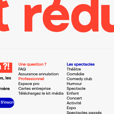
Une question ?
Les spectacles
 ?!
FAQ
Théâtre
Assurance annulation
Comédie
s, les
Professionnel
Comedy club
Espace pro
Humour
 mère
Cartes entreprise
Spectacle
Téléchargez le kit média
Enfant
Concert
’inscrire S’inscrire S’inscrire S’inscrire S’inscrire S’inscrire S’inscrire S’inscrire S’inscrire S’inscrire
Activité
Expo
Spectacles passés