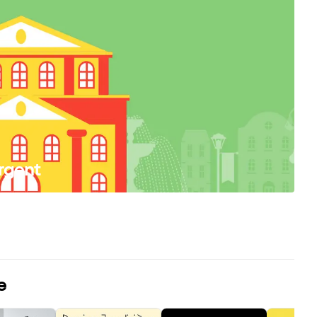
Argent
e