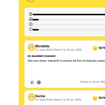
😍
🤗
😐
🙁
Moniette
10/1
Vu avec Billet Réduc'
le 20 juil. 2026
Un excellent moment
Très bon show. Interactif. la mamie de Erin et Alannah a ado
Publié
le 21 juil. 20
Karine
10/1
Vu avec Billet Réduc'
le 18 juil. 2026