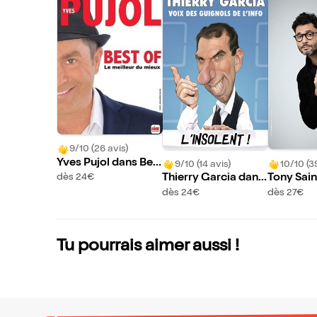
9/10 (26 avis)
Yves Pujol dans Bes
9/10 (14 avis)
10/10 (3
t of
Thierry Garcia dans
Tony Sain
dès 24€
L'insolent
ans Effic
dès 24€
dès 27€
Tu pourrais aimer aussi !