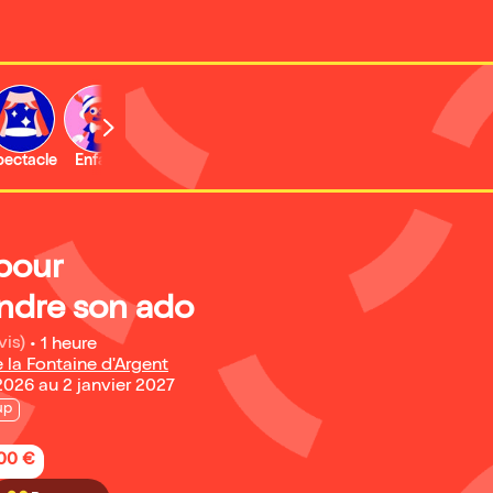
b
pectacle
Enfant
Concert
Activité
 pour
dre son ado
vis)
•
1 heure
 la Fontaine d'Argent
026 au 2 janvier 2027
up
,00 €