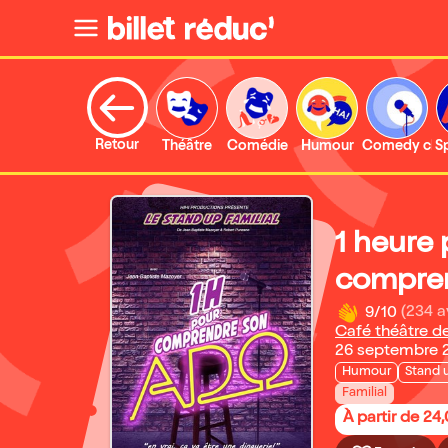
Retour
Théâtre
Comédie
Humour
Comedy clu
S
1 heure
compren
9/10
(234 a
Café théâtre de
26 septembre 2
Humour
Stand 
Familial
À partir de 24