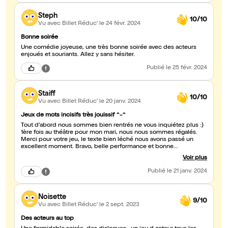
Steph
10/10
Vu avec Billet Réduc'
le 24 févr. 2024
Bonne soirée
Une comédie joyeuse, une très bonne soirée avec des acteurs
enjoués et souriants. Allez y sans hésiter.
Publié
le 25 févr. 2024
Staiff
10/10
Vu avec Billet Réduc'
le 20 janv. 2024
Jeux de mots incisifs très jouissif ^-^
Tout d'abord nous sommes bien rentrés ne vous inquiétez plus :)
1ère fois au théâtre pour mon mari, nous nous sommes régalés.
Merci pour votre jeu, le texte bien léché nous avons passé un
excellent moment. Bravo, belle performance et bonne
continuation !
Voir plus
Publié
le 21 janv. 2024
Noisette
9/10
Vu avec Billet Réduc'
le 2 sept. 2023
Des acteurs au top