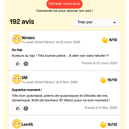
Donner mon avis
Connecte-toi pour donner ton avis !
192 avis
Vaness
8/10
Vu avec Billet Réduc'
le 22 mars 2025
Au top
Acteurs au top ! Très bonne pièce... A aller voir sans hésiter !!!
Publié
le 23 mars 2025
SM
10/10
Vu avec Billet Réduc'
le 8 févr. 2025
Superbe moment !
Très bon spectacle, pleins de quiproquos et d'éclats de rire,
dynamique..1h30 de bonheur 🤣! Merci pour ce bon moment !
Publié
le 8 févr. 2025
Les4A
10/10