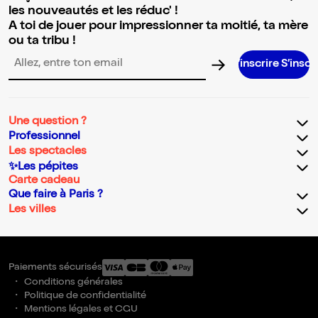
les nouveautés et les réduc' !
A toi de jouer pour impressionner ta moitié, ta mère
ou ta tribu !
S’inscrire S’inscrire S’inscr
Adresse email pour la newsletter
Une question ?
Professionnel
Les spectacles
✨Les pépites
Carte cadeau
Que faire à Paris ?
Les villes
Paiements sécurisés
Conditions générales
Politique de confidentialité
Mentions légales et CGU