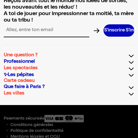
Reçois avant tout le monde nos idées de sorties,
les nouveautés et les réduc' !
A toi de jouer pour impressionner ta moitié, ta mère
ou ta tribu !
S’inscrire S’inscrire S’i
Adresse email pour la newsletter
Une question ?
Professionnel
Les spectacles
✨Les pépites
Carte cadeau
Que faire à Paris ?
Les villes
Paiements sécurisés
Conditions générales
Politique de confidentialité
Mentions légales et CGU