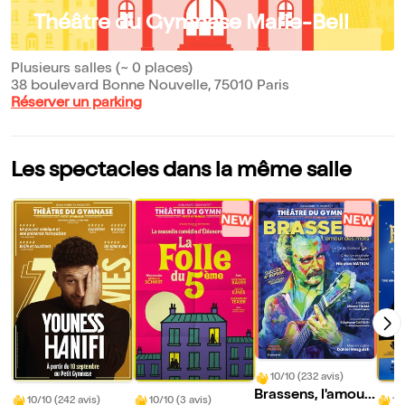
Théâtre du Gymnase Marie-Bell
Plusieurs salles (~ 0 places)
38 boulevard Bonne Nouvelle, 75010 Paris
Réserver un parking
Les spectacles dans la même salle
10/10 (232 avis)
Brassens, l'amour
10/10 (242 avis)
10/10 (3 avis)
10