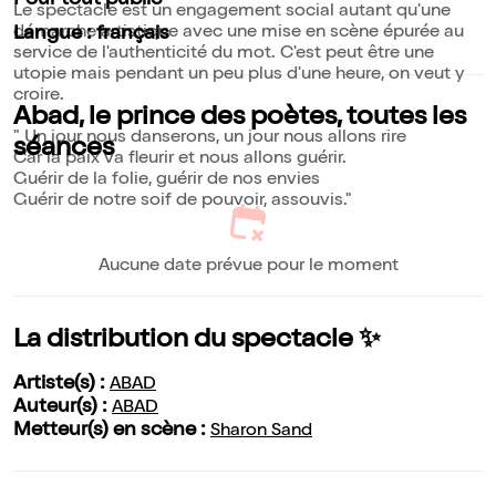
Pour tout public
Le spectacle est un engagement social autant qu'une
démarche artistique avec une mise en scène épurée au
Langue : français
service de l'authenticité du mot. C'est peut être une
utopie mais pendant un peu plus d'une heure, on veut y
croire.
Abad, le prince des poètes, toutes les
" Un jour nous danserons, un jour nous allons rire
séances
Car la paix va fleurir et nous allons guérir.
Guérir de la folie, guérir de nos envies
Guérir de notre soif de pouvoir, assouvis."
Aucune date prévue pour le moment
La distribution du spectacle ✨
Artiste(s) :
ABAD
Auteur(s) :
ABAD
Metteur(s) en scène :
Sharon Sand