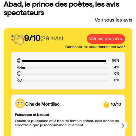
Abad, le prince des poètes, les avis
spectateurs
Voir tous les avis
9/10
(29 avis)
Donner mon avis
Connecte-toi pour donner ton avis !
😍
96%
🤗
4%
😐
0%
🙁
0%
Gina de Montillac
10/10
Puissance et beauté
Or
Quand la puissance et la beauté font un enfant, cela donne ce
A 
spectacle que je recommande vivement .
te