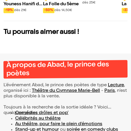
des mots
dès 25€
Youness Hanifi da
La Folle du 5ème
La B
ns 7 vies
-19%
dès 21€
-50%
dès 14,50€
-37
Tu pourrais aimer aussi !
À propos de Abad, le prince des
poètes
L’événement Abad, le prince des poètes de type
Lecture
,
organisé ici :
Théâtre du Gymnase Marie-Bell
-
Paris
, n'est
plus disponible à la vente.
Toujours à la recherche de la sortie idéale ? Voici
quelques pistes :
Comédies drôles et pop’
Célébrités au théâtre
Au théâtre, pour faire le plein d’émotions
Stand-up et humour
ou
soirée en comedy clubs