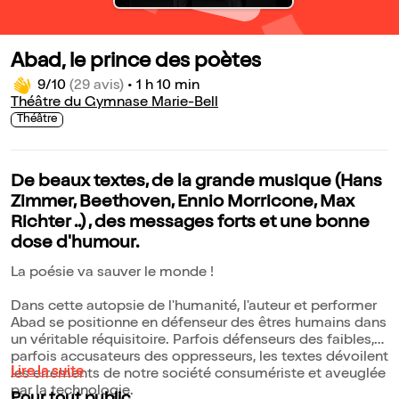
Abad, le prince des poètes
9/10
(29 avis)
•
1 h 10 min
Théâtre du Gymnase Marie-Bell
Théâtre
De beaux textes, de la grande musique (Hans
Zimmer, Beethoven, Ennio Morricone, Max
Richter ..) , des messages forts et une bonne
dose d'humour.
La poésie va sauver le monde !
Dans cette autopsie de l'humanité, l'auteur et performer
Abad se positionne en défenseur des êtres humains dans
un véritable réquisitoire. Parfois défenseurs des faibles,
parfois accusateurs des oppresseurs, les textes dévoilent
Lire la suite
les errements de notre société consumériste et aveuglée
par la technologie.