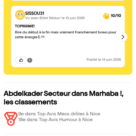
SISSOU31
10/10
Vu avec Billet Réduc'
le 13 juin 2026
TOPISSIME!
Su
Rire du début à la fin mais vraiment Franchement bravo pour
Tr
cette énergie💪??
Publié
le 14 juin 2026
Abdelkader Secteur dans Marhaba !,
les classements
9e dans Top Avis Mecs drôles à Nice
18e dans Top Avis Humour à Nice