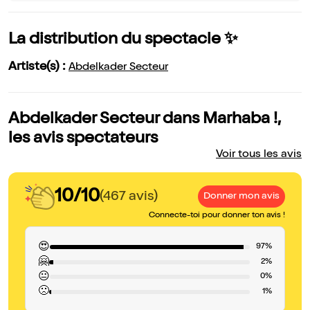
La distribution du spectacle ✨
Artiste(s) :
Abdelkader Secteur
Abdelkader Secteur dans Marhaba !,
les avis spectateurs
Voir tous les avis
10/10
(467 avis)
Donner mon avis
Connecte-toi pour donner ton avis !
😍
97%
🤗
2%
😐
0%
🙁
1%