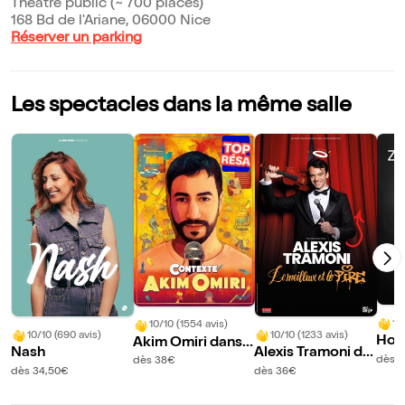
Théâtre public (~ 700 places)
168 Bd de l'Ariane, 06000 Nice
Réserver un parking
Les spectacles dans la même salle
10
10/10 (1554 avis)
10/10 (690 avis)
10/10 (1233 avis)
Hour
Akim Omiri dans
Nash
Alexis Tramoni da
rts 
Contexte
dès 
dès 38€
ns Le meilleur et le
dès 34,50€
dès 36€
pire