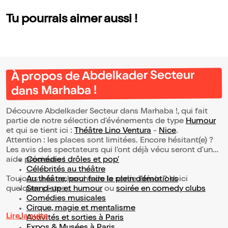
Tu pourrais aimer aussi !
À propos de Abdelkader Secteur
dans Marhaba !
Découvre Abdelkader Secteur dans Marhaba !, qui fait
partie de notre sélection d’événements de type
Humour
et qui se tient ici :
Théâtre Lino Ventura
-
Nice
.
Attention : les places sont limitées. Encore hésitant(e) ?
Les avis des spectateurs qui l'ont déjà vécu seront d'une
aide précieuse !
Comédies drôles et pop’
Célébrités au théâtre
Toujours à la recherche de la sortie idéale ? Voici
Au théâtre, pour faire le plein d’émotions
quelques pistes :
Stand-up et humour
ou
soirée en comedy clubs
Comédies musicales
Cirque, magie et mentalisme
Lire la suite
Activités et sorties à Paris