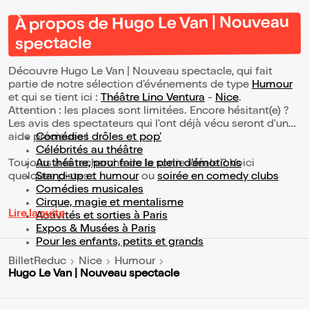
À propos de Hugo Le Van | Nouveau
spectacle
Découvre Hugo Le Van | Nouveau spectacle, qui fait
partie de notre sélection d’événements de type
Humour
et qui se tient ici :
Théâtre Lino Ventura
-
Nice
.
Attention : les places sont limitées. Encore hésitant(e) ?
Les avis des spectateurs qui l'ont déjà vécu seront d'une
aide précieuse !
Comédies drôles et pop’
Célébrités au théâtre
Toujours à la recherche de la sortie idéale ? Voici
Au théâtre, pour faire le plein d’émotions
quelques pistes :
Stand-up et humour
ou
soirée en comedy clubs
Comédies musicales
Cirque, magie et mentalisme
Lire la suite
Activités et sorties à Paris
Expos & Musées à Paris
Pour les enfants, petits et grands
BilletReduc
Nice
Humour
Hugo Le Van | Nouveau spectacle