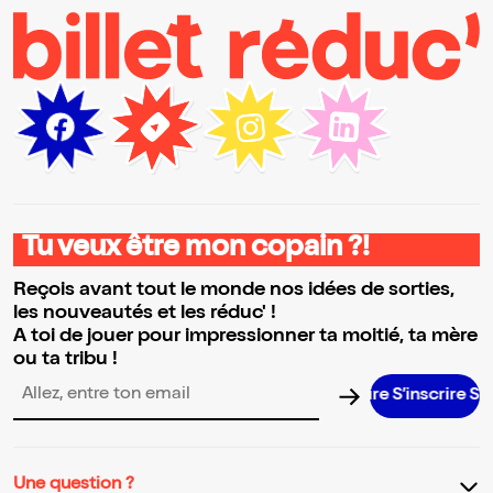
Tu veux être mon copain ?!
Reçois avant tout le monde nos idées de sorties,
les nouveautés et les réduc' !
A toi de jouer pour impressionner ta moitié, ta mère
ou ta tribu !
S’inscrire S’inscr
Adresse email pour la newsletter
Une question ?