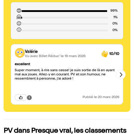
😍
99%
🤗
1%
😐
0%
🙁
0%
Valérie
10/10
Vu avec Billet Réduc'
le 19 mars 2026
excellent
Dr
Super moment, à rire sans cesse! je suis sortie de là en ayant
Ce
mal aux joues. Allez-y en courant. PV et son humour, ne
at
ressemblent à personne, j'ai adoré !
im
tu
hum
t'
re
Publié
le 20 mars 2026
des
pl
PV dans Presque vrai, les classements