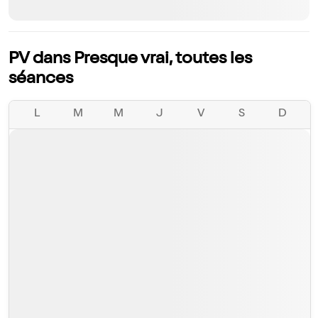
PV dans Presque vrai, toutes les
séances
L
M
M
J
V
S
D