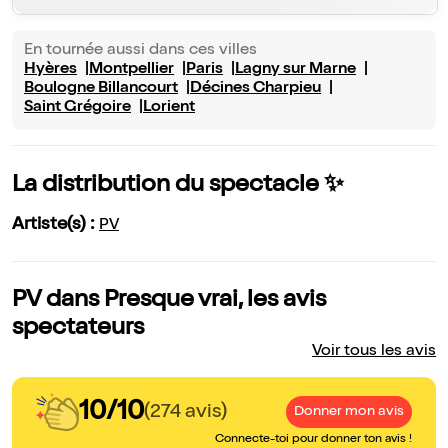
En tournée aussi dans ces villes
Hyères
Montpellier
Paris
Lagny sur Marne
Boulogne Billancourt
Décines Charpieu
Saint Grégoire
Lorient
La distribution du spectacle ✨
Artiste(s) :
PV
PV dans Presque vrai, les avis
spectateurs
Voir tous les avis
10/10
(274 avis)
Donner mon avis
Connecte-toi pour donner ton avis !