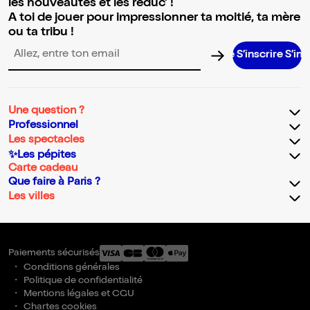
les nouveautés et les réduc' !
A toi de jouer pour impressionner ta moitié, ta mère
ou ta tribu !
S’inscrire S’inscrire S’i
Adresse email pour la newsletter
Une question ?
Professionnel
Les spectacles
✨Les pépites
Carte cadeau
Que faire à Paris ?
Les villes
Paiements sécurisés
Conditions générales
Politique de confidentialité
Mentions légales et CGU
Chartes cookies