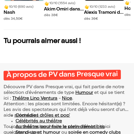
10
10/10 (1554 avis)
10/10 (690 avis)
10/10 (1233 avis)
Hour
Akim Omiri dans
Nash
Alexis Tramoni da
rts 
Contexte
dès 
dès 38€
ns Le meilleur et le
dès 34,50€
dès 36€
pire
Tu pourrais aimer aussi !
À propos de PV dans Presque vrai
Découvre PV dans Presque vrai, qui fait partie de notre
sélection d’événements de type
Humour
et qui se tient
ici :
Théâtre Lino Ventura
-
Nice
.
Attention : les places sont limitées. Encore hésitant(e) ?
Les avis des spectateurs qui l'ont déjà vécu seront d'une
aide précieuse !
Comédies drôles et pop’
Célébrités au théâtre
Toujours à la recherche de la sortie idéale ? Voici
Au théâtre, pour faire le plein d’émotions
quelques pistes :
Stand-up et humour
ou
soirée en comedy clubs