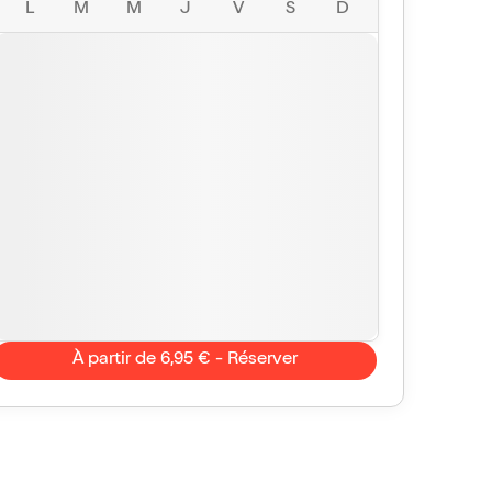
L
M
M
J
V
S
D
À partir de 6,95 € - Réserver