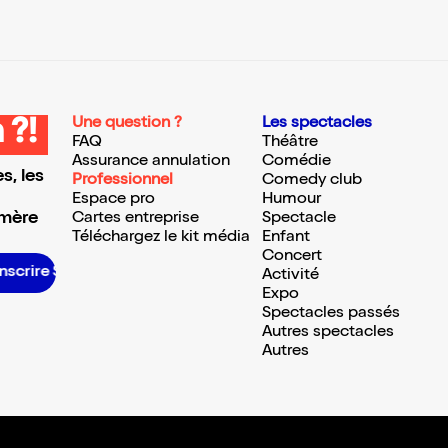
Une question ?
Les spectacles
 ?!
FAQ
Théâtre
Assurance annulation
Comédie
s, les
Professionnel
Comedy club
Espace pro
Humour
 mère
Cartes entreprise
Spectacle
Téléchargez le kit média
Enfant
Concert
inscrire S’inscrire S’inscrire S’inscrire S’inscrire S’inscrire S’inscrire S’inscrire S’inscrire S’inscrire S’inscrire S’inscrire
Activité
Expo
Spectacles passés
Autres spectacles
Autres