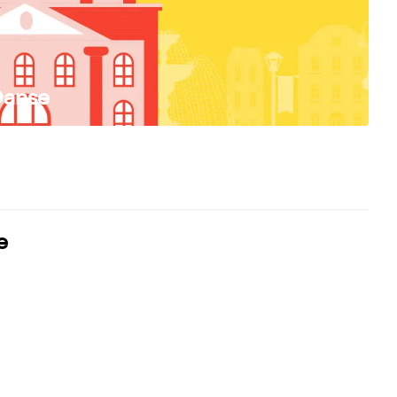
Danse
e