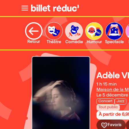
Retour
Théâtre
Comédie
Humour
Spectacle
Adèle Vi
1 h 15 min
Maison de la M
Le 5 décembre
Concert
Jazz
Tout public
À partir de 6,9
Favoris