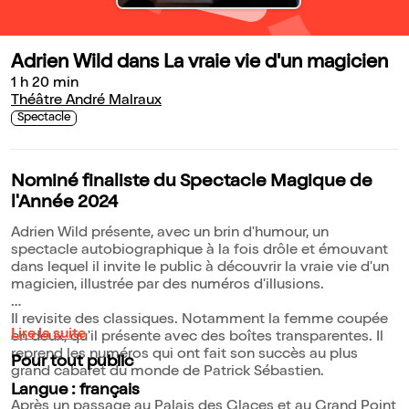
Adrien Wild dans La vraie vie d'un magicien
1 h 20 min
Théâtre André Malraux
Spectacle
Nominé finaliste du Spectacle Magique de
l'Année 2024
Adrien Wild présente, avec un brin d'humour, un
spectacle autobiographique à la fois drôle et émouvant
dans lequel il invite le public à découvrir la vraie vie d'un
magicien, illustrée par des numéros d'illusions.
Il revisite des classiques. Notamment la femme coupée
Lire la suite
en deux, qu'il présente avec des boîtes transparentes. Il
reprend les numéros qui ont fait son succès au plus
Pour tout public
grand cabaret du monde de Patrick Sébastien.
Langue : français
Après un passage au Palais des Glaces et au Grand Point