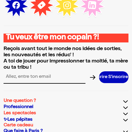
Tu veux être mon copain ?!
Reçois avant tout le monde nos idées de sorties,
les nouveautés et les réduc' !
A toi de jouer pour impressionner ta moitié, ta mère
ou ta tribu !
S’inscrire S
Adresse email pour la newsletter
Une question ?
Professionnel
Les spectacles
✨Les pépites
Carte cadeau
Que faire à Paris ?