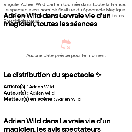
Virgule, Adrien Wild part en tournée dans toute la France.
Le spectacle est nominé finaliste du Spectacle Magique
Adrien Wild dans La vraie vie d'un
de l'Année 2024 par la Fédération Française des Artistes
Prestidigitateurs.
magicien, toutes les séances
Aucune date prévue pour le moment
La distribution du spectacle ✨
Artiste(s) :
Adrien Wild
Auteur(s) :
Adrien Wild
Metteur(s) en scène :
Adrien Wild
Adrien Wild dans La vraie vie d'un
magicien, les avis spectateurs