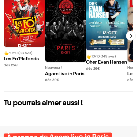
10/10 (33 avis)
10/10 (149 avis)
Les Fo'Plafonds
Cher Evan Hansen
dès 25€
Nouveau !
Nouve
dès 26€
Agam live in Paris
Let's
dès 39€
dès 
Tu pourrais aimer aussi !