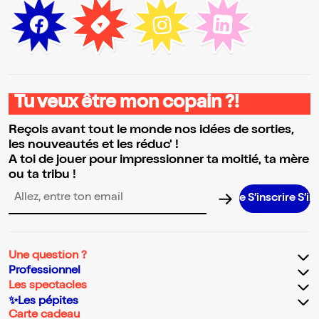
Tu veux être mon copain ?!
Reçois avant tout le monde nos idées de sorties,
les nouveautés et les réduc' !
A toi de jouer pour impressionner ta moitié, ta mère
ou ta tribu !
S’inscrire S’inscrire
Adresse email pour la newsletter
Une question ?
Professionnel
Les spectacles
✨Les pépites
Carte cadeau