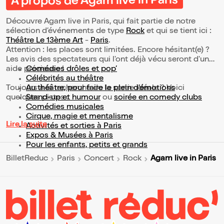
À propos de Agam live in Paris
Découvre Agam live in Paris, qui fait partie de notre
sélection d’événements de type
Rock
et qui se tient ici :
Théâtre Le 13ème Art
-
Paris
.
Attention : les places sont limitées. Encore hésitant(e) ?
Les avis des spectateurs qui l'ont déjà vécu seront d'une
aide précieuse !
Comédies drôles et pop’
Célébrités au théâtre
Toujours à la recherche de la sortie idéale ? Voici
Au théâtre, pour faire le plein d’émotions
quelques pistes :
Stand-up et humour
ou
soirée en comedy clubs
Comédies musicales
Cirque, magie et mentalisme
Lire la suite
Activités et sorties à Paris
Expos & Musées à Paris
Pour les enfants, petits et grands
Agam live in Paris
BilletReduc
Paris
Concert
Rock