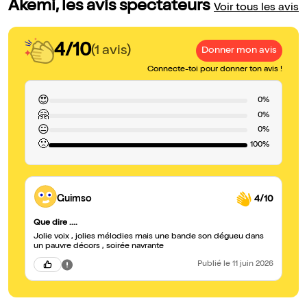
Akemi, les avis spectateurs
Voir tous les avis
4/10
(1 avis)
Donner mon avis
Connecte-toi pour donner ton avis !
😍
0%
🤗
0%
😐
0%
🙁
100%
Guimso
4/10
Que dire ....
Jolie voix , jolies mélodies mais une bande son dégueu dans
un pauvre décors , soirée navrante
Publié
le 11 juin 2026