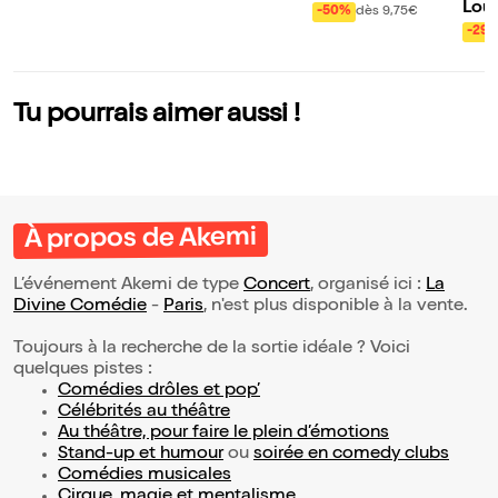
Lou-
mes
-50%
dès 9,75€
a recette
ans 
-29
Tu pourrais aimer aussi !
À propos de Akemi
L’événement Akemi de type
Concert
, organisé ici :
La
Divine Comédie
-
Paris
, n'est plus disponible à la vente.
Toujours à la recherche de la sortie idéale ? Voici
quelques pistes :
Comédies drôles et pop’
Célébrités au théâtre
Au théâtre, pour faire le plein d’émotions
Stand-up et humour
ou
soirée en comedy clubs
Comédies musicales
Cirque, magie et mentalisme