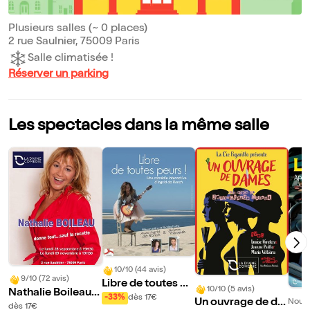
Plusieurs salles (~ 0 places)
2 rue Saulnier, 75009 Paris
Salle climatisée !
Réserver un parking
Les spectacles dans la même salle
10/10 (44 avis)
9/10 (72 avis)
Libre de toutes pe
10/10 (5 avis)
Nathalie Boileau d
urs !
-33%
dès 17€
Un ouvrage de da
Nouve
onne tout... Sauf l
dès 17€