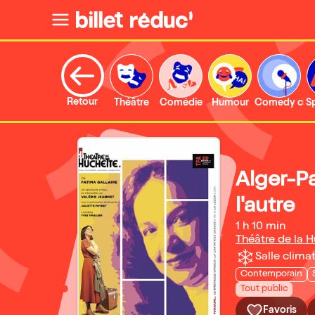
Retour
Théâtre
Comédie
Humour
Comedy clu
S
Alger-Pa
l'autre
1 h 10 min
Théâtre de la 
Salle climat
Contemporain
Tout public
Favoris