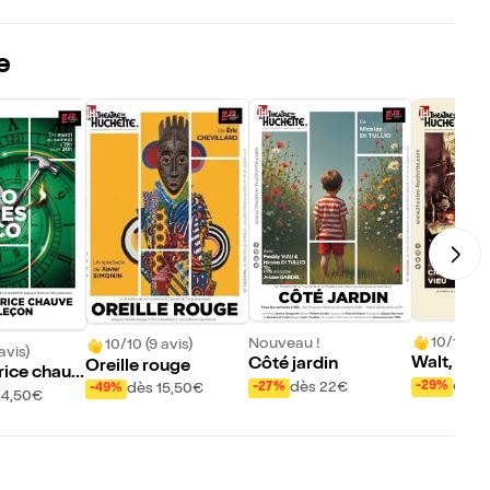
e
10/10 (36
Nouveau !
10/10 (9 avis)
avis)
Walt, la f
Côté jardin
Oreille rouge
rice chauv
dès 
-29%
dès 22€
-27%
dès 15,50€
-49%
on
34,50€