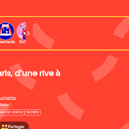
b
pectacle
Enfant
Concert
Activité
Expo et musée
ris, d'une rive à
Huchette
isée !
Seul en scène
Société
Partager