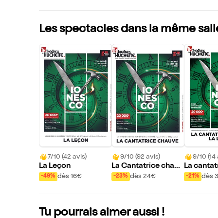
Les spectacles dans la même sall
7/10 (42 avis)
9/10 (92 avis)
9/10 (14 
La Leçon
La Cantatrice chauv
La cantat
e
e / La leç
dès 16€
dès 24€
dès 
-49%
-23%
-21%
Tu pourrais aimer aussi !