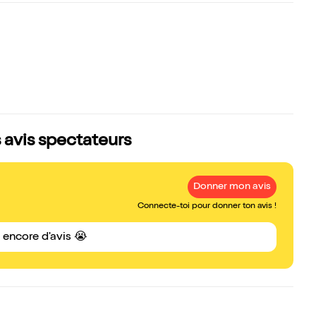
es avis spectateurs
Donner mon avis
Connecte-toi pour donner ton avis !
s encore d'avis 😭