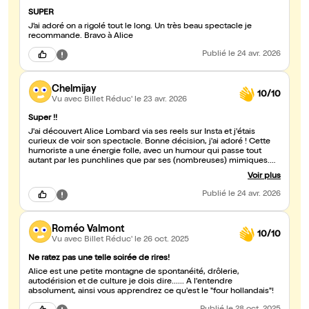
SUPER
J’ai adoré on a rigolé tout le long. Un très beau spectacle je
recommande. Bravo à Alice
Publié
le 24 avr. 2026
Chelmijay
10/10
Vu avec Billet Réduc'
le 23 avr. 2026
Super !!
J'ai découvert Alice Lombard via ses reels sur Insta et j'étais
curieux de voir son spectacle. Bonne décision, j'ai adoré ! Cette
humoriste a une énergie folle, avec un humour qui passe tout
autant par les punchlines que par ses (nombreuses) mimiques.
Aucun temps mort sur un spectacle d'environ une heure, c'est l'un
Voir plus
des meilleurs shows d'humoriste que j'ai pu voir. Foncez !
Publié
le 24 avr. 2026
Roméo Valmont
10/10
Vu avec Billet Réduc'
le 26 oct. 2025
Ne ratez pas une telle soirée de rires!
Alice est une petite montagne de spontanéité, drôlerie,
autodérision et de culture je dois dire...... A l'entendre
absolument, ainsi vous apprendrez ce qu'est le "four hollandais"!