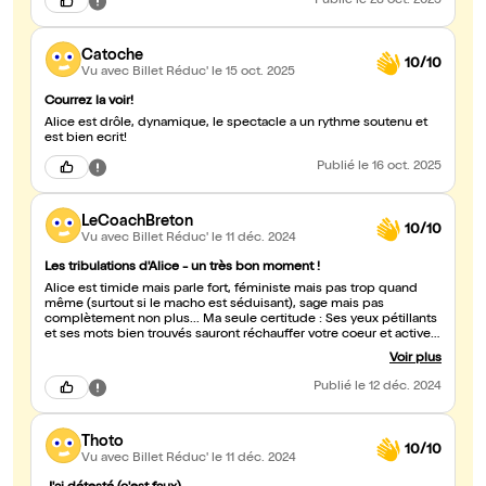
Publié
le 28 oct. 2025
Catoche
10/10
Vu avec Billet Réduc'
le 15 oct. 2025
Courrez la voir!
Alice est drôle, dynamique, le spectacle a un rythme soutenu et
est bien ecrit!
Publié
le 16 oct. 2025
LeCoachBreton
10/10
Vu avec Billet Réduc'
le 11 déc. 2024
Les tribulations d'Alice - un très bon moment !
Alice est timide mais parle fort, féministe mais pas trop quand
même (surtout si le macho est séduisant), sage mais pas
complètement non plus... Ma seule certitude : Ses yeux pétillants
et ses mots bien trouvés sauront réchauffer votre coeur et activer
vos zygomatiques.
Voir plus
Publié
le 12 déc. 2024
Thoto
10/10
Vu avec Billet Réduc'
le 11 déc. 2024