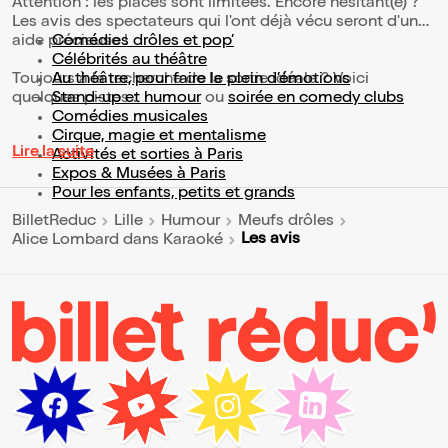
Attention : les places sont limitées. Encore hésitant(e) ?
Les avis des spectateurs qui l'ont déjà vécu seront d'une
aide précieuse !
Comédies drôles et pop’
Célébrités au théâtre
Toujours à la recherche de la sortie idéale ? Voici
Au théâtre, pour faire le plein d’émotions
quelques pistes :
Stand-up et humour
ou
soirée en comedy clubs
Comédies musicales
Cirque, magie et mentalisme
Lire la suite
Activités et sorties à Paris
Expos & Musées à Paris
Pour les enfants, petits et grands
BilletReduc
Lille
Humour
Meufs drôles
Les avis
Alice Lombard dans Karaoké