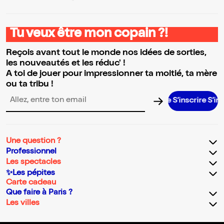
Tu veux être mon copain ?!
Reçois avant tout le monde nos idées de sorties,
les nouveautés et les réduc' !
A toi de jouer pour impressionner ta moitié, ta mère
ou ta tribu !
S’inscrire S’inscrire
Adresse email pour la newsletter
Une question ?
Professionnel
Les spectacles
✨Les pépites
Carte cadeau
Que faire à Paris ?
Les villes