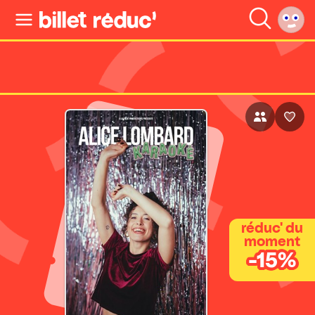
réduc' du
moment
-15%