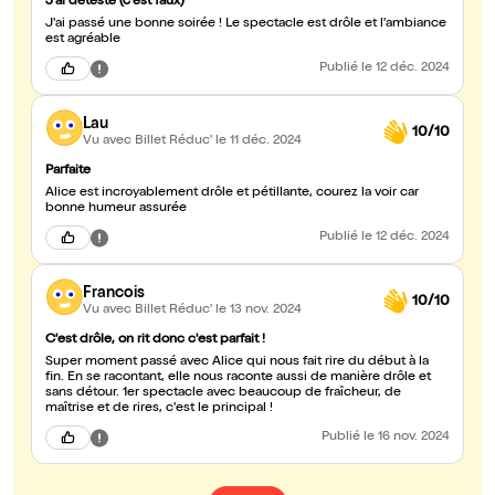
J'ai détesté (c'est faux)
J'ai passé une bonne soirée ! Le spectacle est drôle et l'ambiance
est agréable
Publié
le 12 déc. 2024
Lau
10/10
Vu avec Billet Réduc'
le 11 déc. 2024
Parfaite
Alice est incroyablement drôle et pétillante, courez la voir car
bonne humeur assurée
Publié
le 12 déc. 2024
Francois
10/10
Vu avec Billet Réduc'
le 13 nov. 2024
C'est drôle, on rit donc c'est parfait !
Super moment passé avec Alice qui nous fait rire du début à la
fin. En se racontant, elle nous raconte aussi de manière drôle et
sans détour. 1er spectacle avec beaucoup de fraîcheur, de
maîtrise et de rires, c'est le principal !
Publié
le 16 nov. 2024