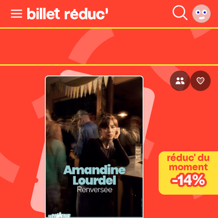
réduc' du
moment
-14%