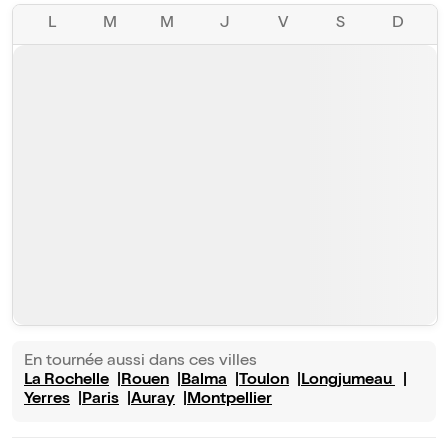
L
M
M
J
V
S
D
En tournée aussi dans ces villes
La Rochelle
Rouen
Balma
Toulon
Longjumeau
Yerres
Paris
Auray
Montpellier