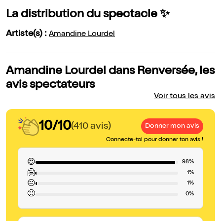
La distribution du spectacle ✨
Artiste(s) :
Amandine Lourdel
Amandine Lourdel dans Renversée, les
avis spectateurs
Voir tous les avis
10/10
(410 avis)
Donner mon avis
Connecte-toi pour donner ton avis !
😍
98%
🤗
1%
😐
1%
🙁
0%