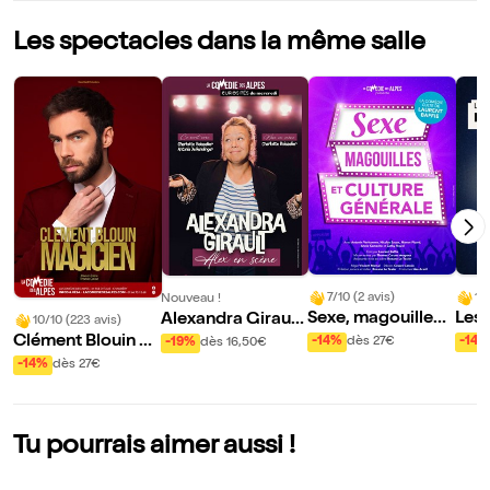
Les spectacles dans la même salle
7/10 (2 avis)
10
Nouveau !
Sexe, magouilles
Les
Alexandra Girault
10/10 (223 avis)
et culture général
u m
dans Alex en Scèn
Clément Blouin da
-14%
dès 27€
-14%
-19%
dès 16,50€
e
e
ns Magicien
-14%
dès 27€
Tu pourrais aimer aussi !