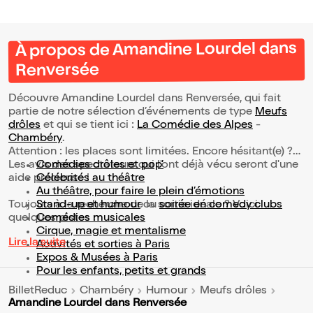
À propos de Amandine Lourdel dans
Renversée
Découvre Amandine Lourdel dans Renversée, qui fait
partie de notre sélection d’événements de type
Meufs
drôles
et qui se tient ici :
La Comédie des Alpes
-
Chambéry
.
Attention : les places sont limitées. Encore hésitant(e) ?
Les avis des spectateurs qui l'ont déjà vécu seront d'une
Comédies drôles et pop’
aide précieuse !
Célébrités au théâtre
Au théâtre, pour faire le plein d’émotions
Toujours à la recherche de la sortie idéale ? Voici
Stand-up et humour
ou
soirée en comedy clubs
quelques pistes :
Comédies musicales
Cirque, magie et mentalisme
Lire la suite
Activités et sorties à Paris
Expos & Musées à Paris
Pour les enfants, petits et grands
BilletReduc
Chambéry
Humour
Meufs drôles
Amandine Lourdel dans Renversée