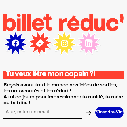
Tu veux être mon copain ?!
Reçois avant tout le monde nos idées de sorties,
les nouveautés et les réduc' !
A toi de jouer pour impressionner ta moitié, ta mère
ou ta tribu !
S’inscrire S’inscrire S’ins
Adresse email pour la newsletter