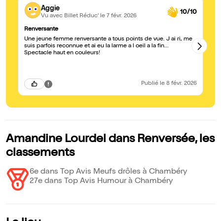
Aggie
10/10
Vu avec Billet Réduc'
le 7 févr. 2026
Renversante
Un
Une jeune femme renversante a tous points de vue. J ai ri, me
Qu
suis parfois reconnue et ai eu la larme a l oeil a la fin...
pe
Spectacle haut en couleurs!
Publié
le 8 févr. 2026
Amandine Lourdel dans Renversée, les
classements
6e dans Top Avis Meufs drôles à Chambéry
27e dans Top Avis Humour à Chambéry