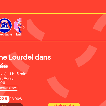
b
pectacle
Enfant
Concert
e Lourdel dans
ée
avis)
•
1 h 15 min
st Auray
026
woman show
,00 €
28,00€