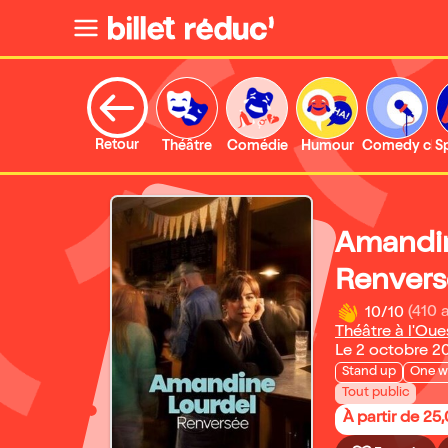
Retour
Théâtre
Comédie
Humour
Comedy clu
S
Amandin
Renvers
10/10
(410 
Théâtre à l'Oue
Le 2 octobre 2
Stand up
One 
Tout public
À partir de 25