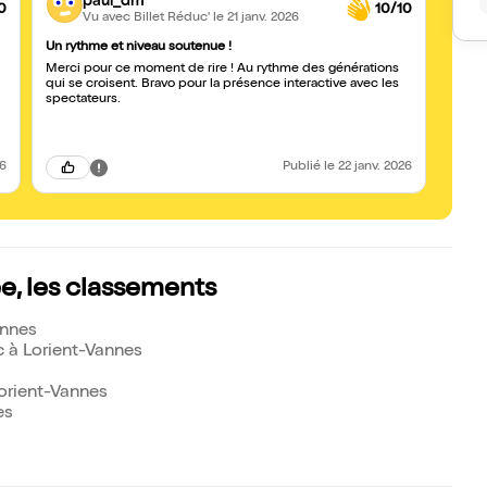
paul_dm
0
10/10
Vu avec Billet Réduc'
le 21 janv. 2026
Un rythme et niveau soutenue !
Excell
Merci pour ce moment de rire ! Au rythme des générations
Je su
qui se croisent. Bravo pour la présence interactive avec les
mois s
spectateurs.
découv
pour r
Mais d
Bluff
son so
26
Publié
le 22 janv. 2026
tripes
aussi 
interp
laisse
revoir
Amand
, les classements
annes
c à Lorient-Vannes
orient-Vannes
es