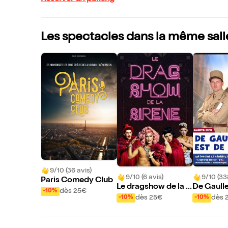
Les spectacles dans la même sall
9/10 (36 avis)
9/10 (6 avis)
9/10 (33
Paris Comedy Club
Le dragshow de la si
De Gaulle
dès 25€
-10%
rène : La sirène à bar
our
dès 25€
dès 
-10%
-10%
be