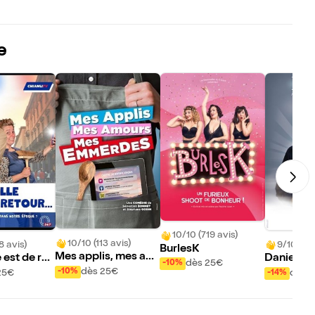
e
10/10 (719 avis)
10/10 (113 avis)
8 avis)
9/10 (45 
BurlesK
Mes applis, mes am
 est de ret
Daniel Ra
dès 25€
-10%
ours, mes emmerde
Au dessou
dès 25€
-10%
25€
dès 
-14%
s
nture