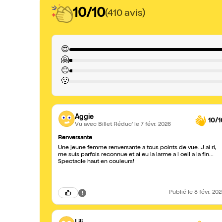
10/10
(410 avis)
😍
🤗
😐
🙁
Aggie
10/1
Vu avec Billet Réduc'
le 7 févr. 2026
Renversante
Une jeune femme renversante a tous points de vue. J ai ri,
me suis parfois reconnue et ai eu la larme a l oeil a la fin...
Spectacle haut en couleurs!
Publié
le 8 févr. 20