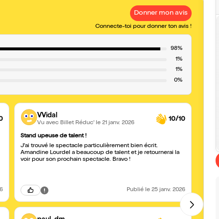
Donner mon avis
Connecte-toi pour donner ton avis !
98%
1%
1%
0%
VVidal
0
10/10
Vu avec Billet Réduc'
le 21 janv. 2026
Stand upeuse de talent !
supe
J'ai trouvé le spectacle particulièrement bien écrit.
Amand
Amandine Lourdel a beaucoup de talent et je retournerai la
Un dis
voir pour son prochain spectacle. Bravo !
la foi
et la
26
Publié
le 25 janv. 2026