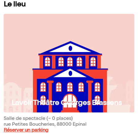
Le lieu
se respecte, ici pas de quatrième mur : le public, c’est nous ;
alors… à nous de jouer ! Le récit est rythmé par quelques unes
des plus belles chansons des spectacles de Broadway -en VF
s’il-vous-plaît !-.
Lavoir Théâtre Georges Brassens
Salle de spectacle (~ 0 places)
rue Petites Boucheries, 88000 Epinal
Réserver un parking