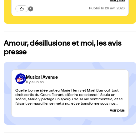
Voir plus
que Marie nous a transmis sans modération ! Et Marie parlons-
en : une jeune comédienne pleine de talents ! Au-delà de ses
Publié
le 26 avr. 2026
talents de comédienne et de chanteuse, rappelons qu’elle est
aussi l’autrice de ce texte qu’elle maîtrise parfaitement et dans
lequel elle sait mettre de multiples nuances ! En résumé, allez-
y !! Je suis sûre que vous passerez une aussi bonne soirée que
celle qu’on a passée jeudi !
Amour, désillusions et moi, les avis
presse
Musical Avenue
Il y a un an
Quelle bonne idée ont eu Marie Henry et Maël Burnouf, tout
droit sortis du Cours Florent, d’écrire ce cabaret ! Seule en
scène, Marie y partage un aperçu de sa vie sentimentale, et se
faisant se maquille, se met à nu, et se transforme sous nos
yeux… La comédienne passe ainsi en revue son premier amour,
Voir plus
ses dates Tinder, son béguin irrationnel pour une célébrité
(très comiquement improbable : gloire à Gérard Jugnot !), sa
rechute amoureuse… étant parfois interrompue par
l’intervention d’amusants personnages telle une scientifique
qui nous apprend à prendre confiance en nous d’une manière
très… radicale, ou une « Dr Love » répondant aux questions
sentimentales de son public. Or, comme dans tout cabaret qui