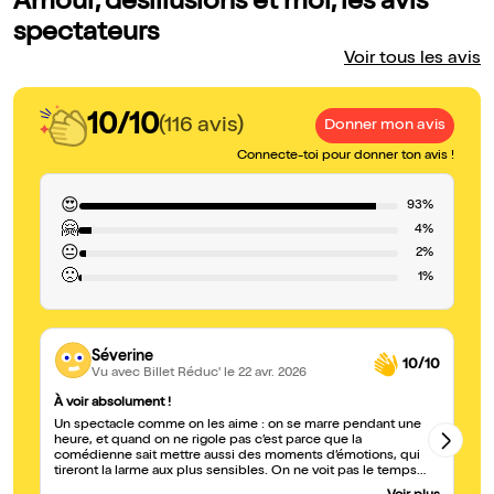
Amour, désillusions et moi, les avis
spectateurs
Voir tous les avis
10/10
(116 avis)
Donner mon avis
Connecte-toi pour donner ton avis !
😍
93%
🤗
4%
😐
2%
🙁
1%
Séverine
10/10
Vu avec Billet Réduc'
le 22 avr. 2026
À voir absolument !
A 
Un spectacle comme on les aime : on se marre pendant une
Ce
heure, et quand on ne rigole pas c’est parce que la
no
comédienne sait mettre aussi des moments d’émotions, qui
fa
tireront la larme aux plus sensibles. On ne voit pas le temps
at
passer, on ressort de ce spectacle plein de l’énergie positive
av