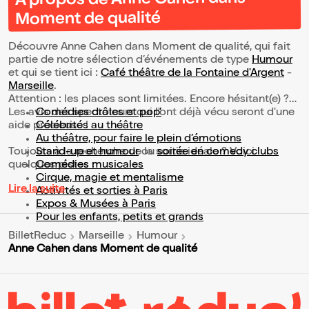
À propos de Anne Cahen dans
Moment de qualité
Découvre Anne Cahen dans Moment de qualité, qui fait
partie de notre sélection d’événements de type
Humour
et qui se tient ici :
Café théâtre de la Fontaine d'Argent
-
Marseille
.
Attention : les places sont limitées. Encore hésitant(e) ?
Les avis des spectateurs qui l'ont déjà vécu seront d'une
Comédies drôles et pop’
aide précieuse !
Célébrités au théâtre
Au théâtre, pour faire le plein d’émotions
Toujours à la recherche de la sortie idéale ? Voici
Stand-up et humour
ou
soirée en comedy clubs
quelques pistes :
Comédies musicales
Cirque, magie et mentalisme
Lire la suite
Activités et sorties à Paris
Expos & Musées à Paris
Pour les enfants, petits et grands
BilletReduc
Marseille
Humour
Anne Cahen dans Moment de qualité