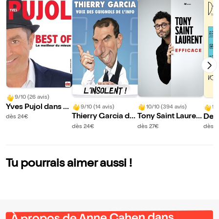
9/10 (26 avis)
Yves Pujol dans B
9/10 (14 avis)
10/10 (394 avis)
9/
est of
Thierry Garcia da
Tony Saint Lauren
Deni
dès 24€
ns L'insolent
t dans Efficace
vous
dès 24€
dès 27€
dès 
le
Tu pourrais aimer aussi !