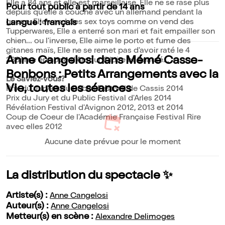
Elle a 84 ans et elle est marseillaise, Elle ne se rase plus
Pour tout public à partir de 14 ans
depuis qu'elle a couché avec un allemand pendant la
guerre, Elle vend des sex toys comme on vend des
Langue : français
Tupperwares, Elle a enterré son mari et fait empailler son
chien... ou l'inverse, Elle aime le porto et fume des
gitanes maïs, Elle ne se remet pas d'avoir raté le 4
Anne Cangelosi dans Mémé Casse-
288ème épisode d'Amour Gloire et Beauté...
Bonbons : Petits Arrangements avec la
Le Saviez-vous?
Vie, toutes les séances
Prix du Jury et du Public Festival de Cassis 2014
Prix du Jury et du Public Festival d'Arles 2014
Révélation Festival d'Avignon 2012, 2013 et 2014
Coup de Coeur de l'Académie Française Festival Rire
avec elles 2012
Aucune date prévue pour le moment
La distribution du spectacle ✨
Artiste(s) :
Anne Cangelosi
Auteur(s) :
Anne Cangelosi
Metteur(s) en scène :
Alexandre Delimoges