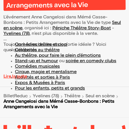
Arrangements avec la Vie
L’événement Anne Cangelosi dans Mémé Casse-
Bonbons : Petits Arrangements avec la Vie de type
Seul
en scène
, organisé ici :
Péniche Théâtre Story-Boat
-
Yvelines (78)
, n'est plus disponible à la vente.
Toujours à la recherche de la sortie idéale ? Voici
Comédies drôles et pop’
quelques pistes :
Célébrités au théâtre
Au théâtre, pour faire le plein d’émotions
Stand-up et humour
ou
soirée en comedy clubs
Comédies musicales
Cirque, magie et mentalisme
Lire la suite
Activités et sorties à Paris
Expos & Musées à Paris
Pour les enfants, petits et grands
BilletReduc
Yvelines (78)
Théâtre
Seul en scène
Anne Cangelosi dans Mémé Casse-Bonbons : Petits
Arrangements avec la Vie