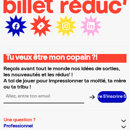
Tu veux être mon copain ?!
Reçois avant tout le monde nos idées de sorties,
les nouveautés et les réduc' !
A toi de jouer pour impressionner ta moitié, ta mère
ou ta tribu !
S’inscrire S’inscr
Adresse email pour la newsletter
Une question ?
Professionnel