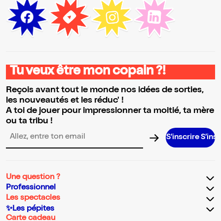
Tu veux être mon copain ?!
Reçois avant tout le monde nos idées de sorties,
les nouveautés et les réduc' !
A toi de jouer pour impressionner ta moitié, ta mère
ou ta tribu !
S’inscrire S’inscrire S’
Adresse email pour la newsletter
Une question ?
Professionnel
Les spectacles
✨Les pépites
Carte cadeau