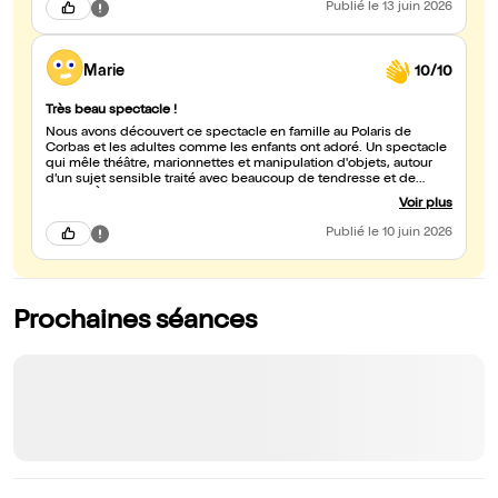
qui touche forcément en plein cœur : comment
Publié
le 13 juin 2026
traverser/accepter la perte d’un être aimé et chérir/ transcender
ce que nos disparu.e.s nous transmettent… On rit autant qu’on est
ému.es, on y pense souvent après… longue vie et succès à ce très
beau spectacle??🌈
Marie
10/10
Très beau spectacle !
Nous avons découvert ce spectacle en famille au Polaris de
Corbas et les adultes comme les enfants ont adoré. Un spectacle
qui mêle théâtre, marionnettes et manipulation d'objets, autour
d’un sujet sensible traité avec beaucoup de tendresse et de
poésie. À découvrir !
Voir plus
Publié
le 10 juin 2026
Prochaines séances