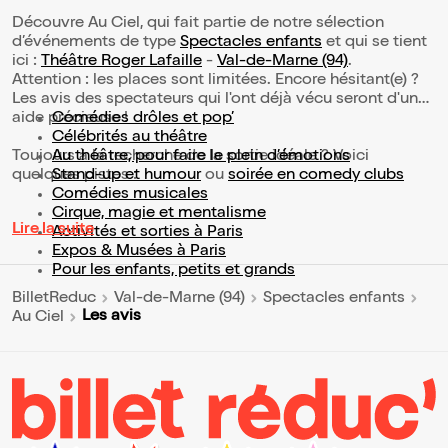
Découvre Au Ciel, qui fait partie de notre sélection
d’événements de type
Spectacles enfants
et qui se tient
ici :
Théâtre Roger Lafaille
-
Val-de-Marne (94)
.
Attention : les places sont limitées. Encore hésitant(e) ?
Les avis des spectateurs qui l'ont déjà vécu seront d'une
aide précieuse !
Comédies drôles et pop’
Célébrités au théâtre
Toujours à la recherche de la sortie idéale ? Voici
Au théâtre, pour faire le plein d’émotions
quelques pistes :
Stand-up et humour
ou
soirée en comedy clubs
Comédies musicales
Cirque, magie et mentalisme
Lire la suite
Activités et sorties à Paris
Expos & Musées à Paris
Pour les enfants, petits et grands
BilletReduc
Val-de-Marne (94)
Spectacles enfants
Les avis
Au Ciel