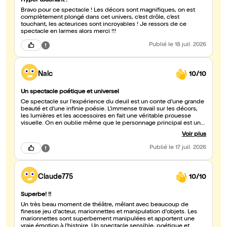
Hyper touchant !
Bravo pour ce spectacle ! Les décors sont magnifiques, on est
complètement plongé dans cet univers, c’est drôle, c’est
touchant, les acteurices sont incroyables ! Je ressors de ce
spectacle en larmes alors merci !!!
Publié
le 18 juil. 2026
Nalc
10/10
Un spectacle poétique et universel
Ce spectacle sur l'expérience du deuil est un conte d'une grande
beauté et d'une infinie poésie. L'immense travail sur les décors,
les lumières et les accessoires en fait une véritable prouesse
visuelle. On en oublie même que le personnage principal est une
marionnette, tant la marionnettiste et les deux comédiens qui
Voir plus
l’accompagne lui insuffle vie avec une justesse remarquable. Le
sujet est abordé avec beaucoup de délicatesse, de douceur et
Publié
le 17 juil. 2026
de justesse, dans un univers qui rappelle les grands contes
initiatiques, comme Le Petit Prince. Et parce que le deuil peut
nous traverser tout au long de notre vie, ce spectacle touchera
sans aucun doute aussi bien les enfants que les adultes.
Claude775
10/10
Superbe! !!
Un très beau moment de théâtre, mêlant avec beaucoup de
finesse jeu d'acteur, marionnettes et manipulation d'objets. Les
marionnettes sont superbement manipulées et apportent une
vraie émotion à l'histoire. Un spectacle sensible, poétique et