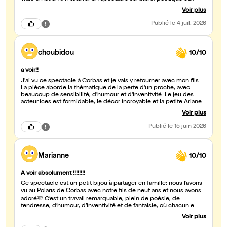
accessible à tous. Une belle découverte au Festival d'Avignon !
Voir plus
Publié
le 4 juil. 2026
choubidou
10/10
a voir!!
J'ai vu ce spectacle à Corbas et je vais y retourner avec mon fils.
La pièce aborde la thématique de la perte d'un proche, avec
beaucoup de sensibilité, d'humour et d'invenitvité. Le jeu des
acteur.ices est formidable, le décor incroyable et la petite Ariane
est très touchante. bravo à toute l'équipe!!
Voir plus
Publié
le 15 juin 2026
Marianne
10/10
A voir absolument !!!!!!!!
Ce spectacle est un petit bijou à partager en famille: nous l’avons
vu au Polaris de Corbas avec notre fils de neuf ans et nous avons
adoré🩷 C’est un travail remarquable, plein de poésie, de
tendresse, d’humour, d’inventivité et de fantaisie, où chacun.e
excelle, sur scène et dans l’ombre. Beaucoup de finesse et
Voir plus
d’intelligence aussi dans l’écriture et la façon d’aborder un thème