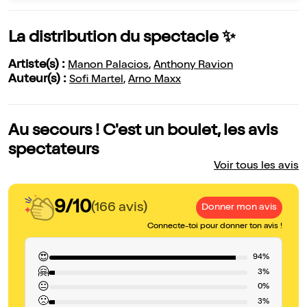
La distribution du spectacle ✨
Artiste(s) :
Manon Palacios
,
Anthony Ravion
Auteur(s) :
Sofi Martel
,
Arno Maxx
Au secours ! C'est un boulet, les avis
spectateurs
Voir tous les avis
9/10
(166 avis)
Donner mon avis
Connecte-toi pour donner ton avis !
😍
94%
🤗
3%
😐
0%
🙁
3%