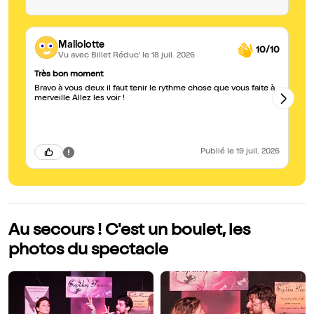
Mallolotte
10/10
Vu avec Billet Réduc'
le 18 juil. 2026
Très bon moment
Un
Bravo à vous deux il faut tenir le rythme chose que vous faite à
Le
merveille Allez les voir !
co
in
én
th
br
ch
Publié
le 19 juil. 2026
Au secours ! C'est un boulet, les
photos du spectacle