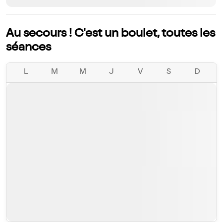
Au secours ! C'est un boulet, toutes les
séances
L
M
M
J
V
S
D