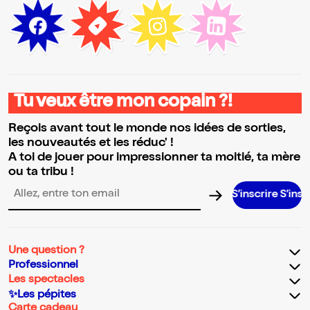
Tu veux être mon copain ?!
Reçois avant tout le monde nos idées de sorties,
les nouveautés et les réduc' !
A toi de jouer pour impressionner ta moitié, ta mère
ou ta tribu !
S’inscrire S’inscrire S’inscr
Adresse email pour la newsletter
Une question ?
Professionnel
Les spectacles
✨Les pépites
Carte cadeau