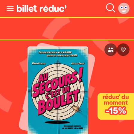
réduc' du
moment
-15%