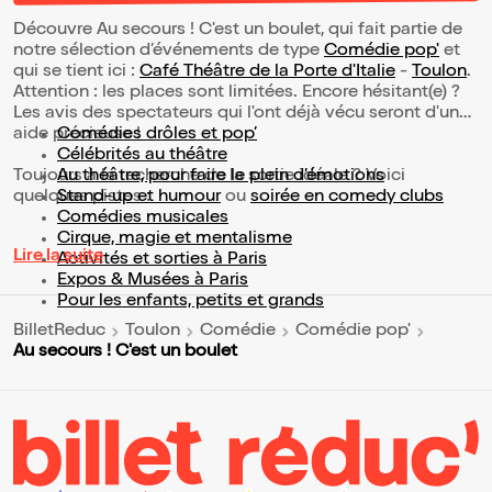
Découvre Au secours ! C'est un boulet, qui fait partie de
notre sélection d’événements de type
Comédie pop'
et
qui se tient ici :
Café Théâtre de la Porte d'Italie
-
Toulon
.
Attention : les places sont limitées. Encore hésitant(e) ?
Les avis des spectateurs qui l'ont déjà vécu seront d'une
aide précieuse !
Comédies drôles et pop’
Célébrités au théâtre
Toujours à la recherche de la sortie idéale ? Voici
Au théâtre, pour faire le plein d’émotions
quelques pistes :
Stand-up et humour
ou
soirée en comedy clubs
Comédies musicales
Cirque, magie et mentalisme
Lire la suite
Activités et sorties à Paris
Expos & Musées à Paris
Pour les enfants, petits et grands
BilletReduc
Toulon
Comédie
Comédie pop'
Au secours ! C'est un boulet