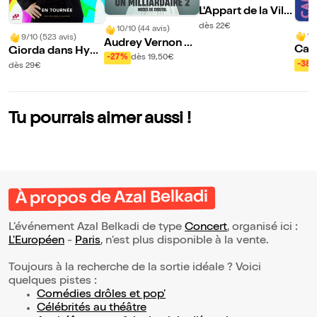
L'Appart de la Ville
tte fait son show
dès 22€
10/10 (44 avis)
10
9/10 (523 avis)
Audrey Vernon da
Cami
Giorda dans Hyp
ns Comment épo
-27%
dès 19,50€
Ça v
n'ose
-38
dès 29€
user un milliardair
ser
e 2
Tu pourrais aimer aussi !
À propos de Azal Belkadi
L’événement Azal Belkadi de type
Concert
, organisé ici :
L'Européen
-
Paris
, n'est plus disponible à la vente.
Toujours à la recherche de la sortie idéale ? Voici
quelques pistes :
Comédies drôles et pop’
Célébrités au théâtre