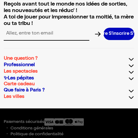
Reçois avant tout le monde nos idées de sorties,
les nouveautés et les réduc' !
A toi de jouer pour impressionner ta moitié, ta mère
ou ta tribu !
S’inscrire S’inscr
Adresse email pour la newsletter
Une question ?
Professionnel
Les spectacles
✨Les pépites
Carte cadeau
Que faire à Paris ?
Les villes
Paiements sécurisés
Conditions générales
Politique de confidentialité