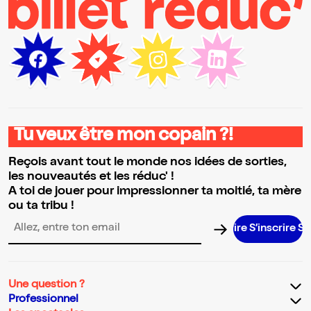
Tu veux être mon copain ?!
Reçois avant tout le monde nos idées de sorties,
les nouveautés et les réduc' !
A toi de jouer pour impressionner ta moitié, ta mère
ou ta tribu !
S’inscrire S’i
Adresse email pour la newsletter
Une question ?
Professionnel