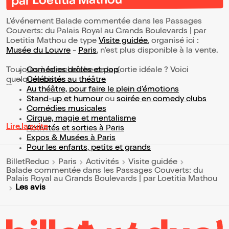
par Loetitia Mathou
L’événement Balade commentée dans les Passages
Couverts: du Palais Royal au Grands Boulevards | par
Loetitia Mathou de type
Visite guidée
, organisé ici :
Musée du Louvre
-
Paris
, n'est plus disponible à la vente.
Toujours à la recherche de la sortie idéale ? Voici
Comédies drôles et pop’
quelques pistes :
Célébrités au théâtre
Au théâtre, pour faire le plein d’émotions
Stand-up et humour
ou
soirée en comedy clubs
Comédies musicales
Cirque, magie et mentalisme
Lire la suite
Activités et sorties à Paris
Expos & Musées à Paris
Pour les enfants, petits et grands
BilletReduc
Paris
Activités
Visite guidée
Balade commentée dans les Passages Couverts: du
Palais Royal au Grands Boulevards | par Loetitia Mathou
Les avis