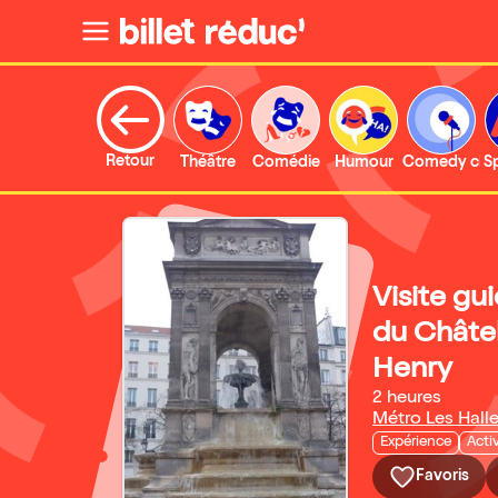
Retour
Théâtre
Comédie
Humour
Comedy clu
S
Visite gu
du Châtele
Henry
2 heures
Métro Les Hall
Expérience
Acti
Favoris