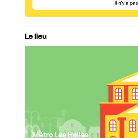
Il n'y a pa
Le lieu
Métro Les Halles