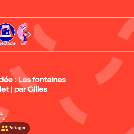
b
pectacle
Enfant
Concert
Activité
Expo et musée
idée : Les fontaines
t | par Gilles
es
vité
Partager