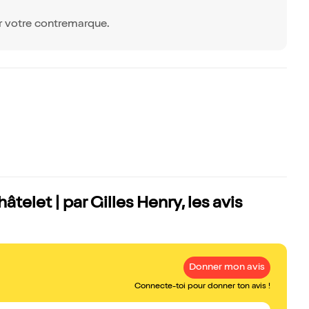
r votre contremarque.
âtelet | par Gilles Henry, les avis
Donner mon avis
Connecte-toi pour donner ton avis !