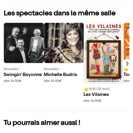
Les spectacles dans la même salle
Nouveau !
Nouveau !
10
Swingin' Bayonne
Michelle Budria
Toq
dès 14,50€
dès 14,50€
dès 1
9/10 (25 avis)
Les Vilaines
dès 14,50€
Tu pourrais aimer aussi !