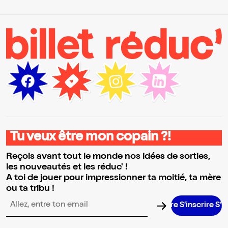
Tu veux être mon copain ?!
Reçois avant tout le monde nos idées de sorties,
les nouveautés et les réduc' !
A toi de jouer pour impressionner ta moitié, ta mère
ou ta tribu !
S’inscrire S’inscrir
Adresse email pour la newsletter