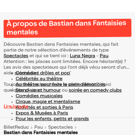
À propos de Bastian dans Fantaisies
mentales
Découvre Bastian dans Fantaisies mentales, qui fait
partie de notre sélection d’événements de type
Spectacles
et qui se tient ici :
Luna Negra
-
Pau
.
Attention : les places sont limitées. Encore hésitant(e) ?
Les avis des spectateurs qui l'ont déjà vécu seront d'une
aide précieuse !
Comédies drôles et pop’
Célébrités au théâtre
Toujours à la recherche de la sortie idéale ? Voici
Au théâtre, pour faire le plein d’émotions
quelques pistes :
Stand-up et humour
ou
soirée en comedy clubs
Comédies musicales
Cirque, magie et mentalisme
Lire la suite
Activités et sorties à Paris
Expos & Musées à Paris
Pour les enfants, petits et grands
BilletReduc
Pau
Spectacles
Bastian dans Fantaisies mentales