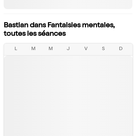
Bastian dans Fantaisies mentales,
toutes les séances
L
M
M
J
V
S
D