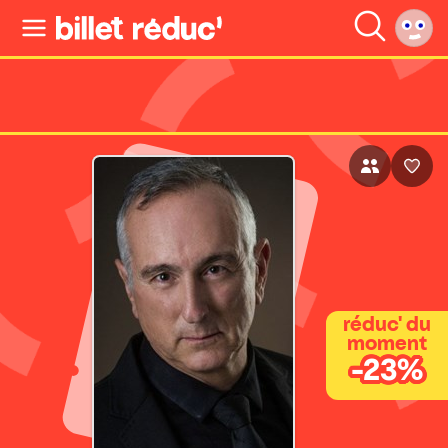
réduc' du
moment
-23%