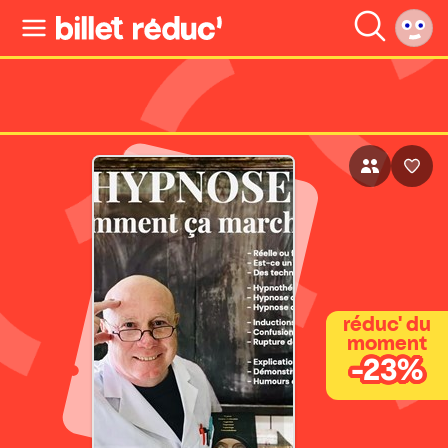
réduc' du
moment
-23%