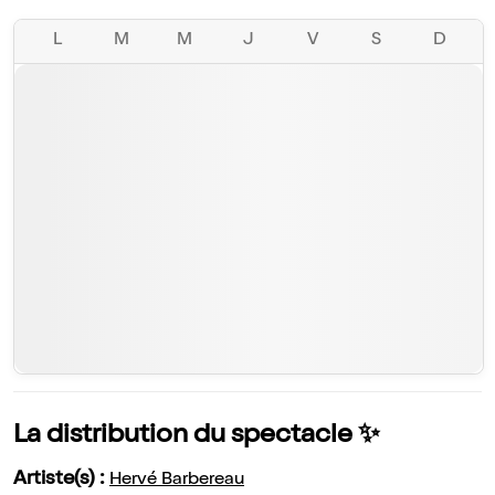
L
M
M
J
V
S
D
La distribution du spectacle ✨
Artiste(s) :
Hervé Barbereau