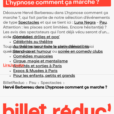
L'hypnose comment ça marche ?
Découvre Hervé Barbereau dans L'hypnose comment ça
marche ?, qui fait partie de notre sélection d’événements
de type
Spectacles
et qui se tient ici :
Luna Negra
-
Pau
.
Attention : les places sont limitées. Encore hésitant(e) ?
Les avis des spectateurs qui l'ont déjà vécu seront d'une
aide précieuse !
Comédies drôles et pop’
Célébrités au théâtre
Toujours à la recherche de la sortie idéale ? Voici
Au théâtre, pour faire le plein d’émotions
quelques pistes :
Stand-up et humour
ou
soirée en comedy clubs
Comédies musicales
Cirque, magie et mentalisme
Lire la suite
Activités et sorties à Paris
Expos & Musées à Paris
Pour les enfants, petits et grands
BilletReduc
Pau
Spectacles
Hervé Barbereau dans L'hypnose comment ça marche ?