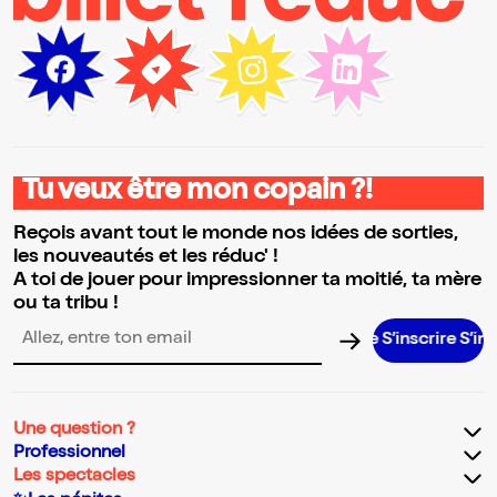
Tu veux être mon copain ?!
Reçois avant tout le monde nos idées de sorties,
les nouveautés et les réduc' !
A toi de jouer pour impressionner ta moitié, ta mère
ou ta tribu !
S’inscrire S’inscrire S
Adresse email pour la newsletter
Une question ?
Professionnel
Les spectacles