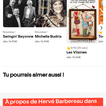
Nouveau !
Nouveau !
10
Swingin' Bayonne
Michelle Budria
Toq
dès 14,50€
dès 14,50€
dès 1
9/10 (25 avis)
Les Vilaines
dès 14,50€
Tu pourrais aimer aussi !
À propos de Hervé Barbereau dans