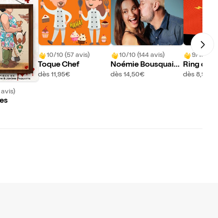
10/10 (57 avis)
10/10 (144 avis)
9/10 (5 a
Toque Chef
Noémie Bousquaina
Ring d'im
ud et Thierry Marqu
dès 11,95€
dès 14,50€
dès 8,95€
et dans Ils exagèren
 avis)
t !
nes