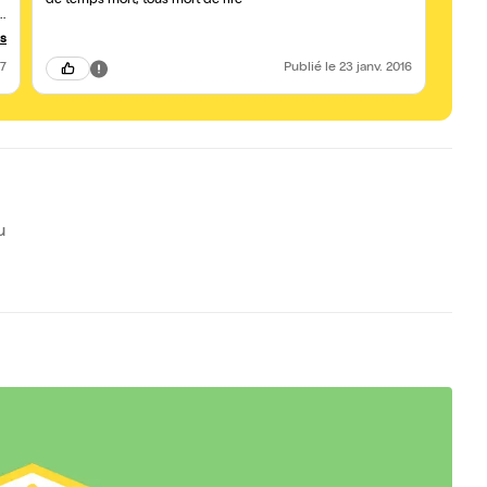
de temps mort, tous mort de rire
up
us
17
Publié
le 23 janv. 2016
u