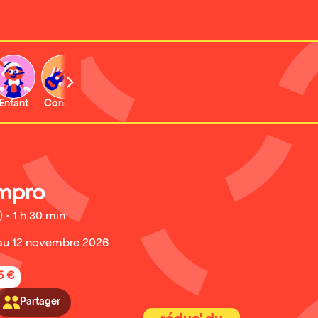
Enfant
Concert
impro
)
•
1 h 30 min
au 12 novembre 2026
5 €
Partager