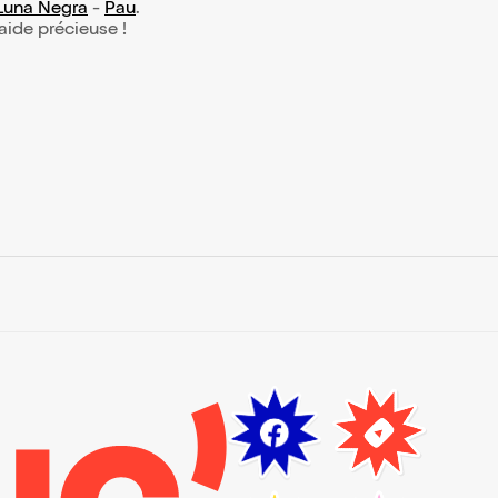
Luna Negra
-
Pau
.
 aide précieuse !