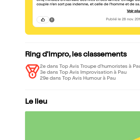
cinq minutes d'intervalle des rires et des larmes. L'image du
couple n'en sort pas indemne, et celle de l'homme et de sa
lâcheté non plus! Il faut espérer qu'il y aura encore beauco
Voir pl
d'autres dates à venir, car c'est un travail ciselé...longue vie à
Ring et à ses...boxeurs!
Publié
le 28 nov. 20
Ring d'impro, les classements
2e dans Top Avis Troupe d'humoristes à Pa
3e dans Top Avis Improvisation à Pau
29e dans Top Avis Humour à Pau
Le lieu