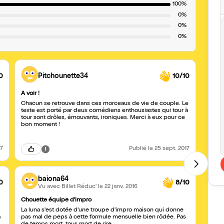
100%
0%
0%
0%
0
Pitchounette34
10/10
A voir !
ring d
Chacun se retrouve dans ces morceaux de vie de couple. Le
super 
texte est porté par deux comédiens enthousiastes qui tour à
tour sont drôles, émouvants, ironiques. Merci à eux pour ce
bon moment !
17
Publié
le 25 sept. 2017
baiona64
0
8/10
Vu avec Billet Réduc'
le 22 janv. 2016
Chouette équipe d'impro
La luna s'est dotée d'une troupe d'impro maison qui donne
à
pas mal de peps à cette formule mensuelle bien rôdée. Pas