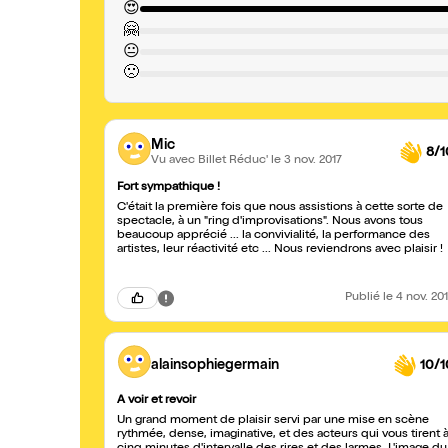
😍
🤗
😐
🙁
Mic
8/1
Vu avec Billet Réduc'
le 3 nov. 2017
Fort sympathique !
C'était la première fois que nous assistions à cette sorte de
spectacle, à un "ring d'improvisations". Nous avons tous
beaucoup apprécié ... la convivialité, la performance des
artistes, leur réactivité etc ... Nous reviendrons avec plaisir !
Publié
le 4 nov. 20
alainsophiegermain
10/1
A voir et revoir
Un grand moment de plaisir servi par une mise en scène
rythmée, dense, imaginative, et des acteurs qui vous tirent 