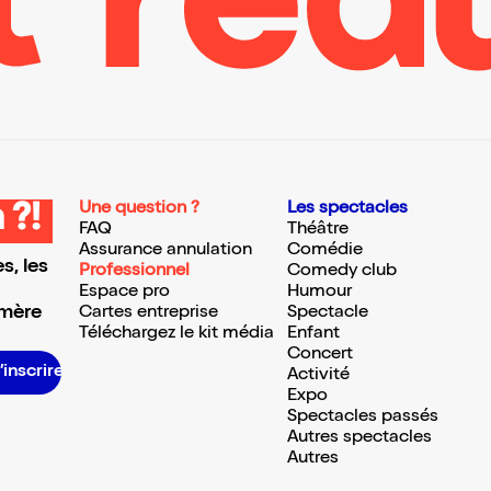
Une question ?
Les spectacles
 ?!
FAQ
Théâtre
Assurance annulation
Comédie
s, les
Professionnel
Comedy club
Espace pro
Humour
 mère
Cartes entreprise
Spectacle
Téléchargez le kit média
Enfant
Concert
’inscrire S’inscrire S’inscrire S’inscrire S’inscrire S’inscrire S’inscrire S’inscrire S’inscrire S’inscrire S’inscrire S’inscrire
Activité
Expo
Spectacles passés
Autres spectacles
Autres