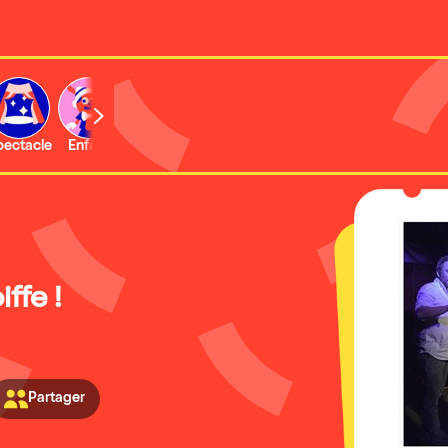
b
pectacle
Enfant
Concert
Activité
Expo et musée
ffe !
Partager