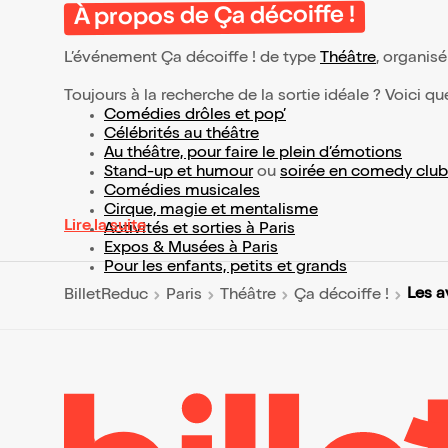
À propos de Ça décoiffe !
L’événement Ça décoiffe ! de type
Théâtre
, organisé 
Toujours à la recherche de la sortie idéale ? Voici qu
Comédies drôles et pop’
Célébrités au théâtre
Au théâtre, pour faire le plein d’émotions
Stand-up et humour
ou
soirée en comedy club
Comédies musicales
Cirque, magie et mentalisme
Lire la suite
Activités et sorties à Paris
Expos & Musées à Paris
Pour les enfants, petits et grands
Les a
BilletReduc
Paris
Théâtre
Ça décoiffe !