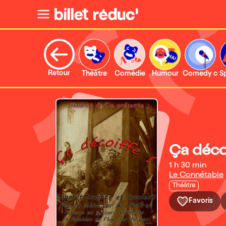
Retour
Théâtre
Comédie
Humour
Comedy clu
S
Ça décoi
1 h 30 min
Le Connétable
Théâtre
Favoris