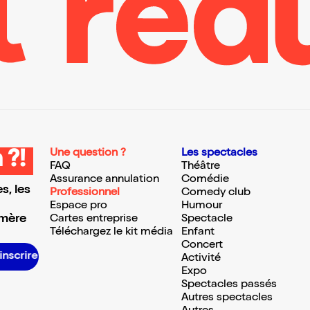
Une question ?
Les spectacles
 ?!
FAQ
Théâtre
Assurance annulation
Comédie
s, les
Professionnel
Comedy club
Espace pro
Humour
 mère
Cartes entreprise
Spectacle
Téléchargez le kit média
Enfant
Concert
S’inscrire S’inscrire S’inscrire S’inscrire S’inscrire S’inscrire S’inscrire S’inscrire S’inscrire S’inscrire S’inscrire S’inscrire
Activité
Expo
Spectacles passés
Autres spectacles