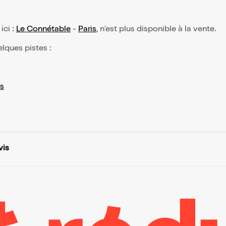
ici :
Le Connétable
-
Paris
, n'est plus disponible à la vente.
elques pistes :
s
vis