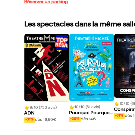
Réserver un parking
Les spectacles dans la même sall
10/10 (6
10/10 (61 avis)
9/10 (733 avis)
Conspira
Pourquoi Pourquoi
ADN
dès 1
-31%
?
dès 14€
-20%
dès 16,50€
-31%