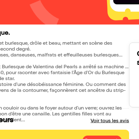
que.
et burlesque, drôle et beau, mettant en scène des
second degré.
ses, danseuses, malfrats et effeuilleuses burlesques...
Burlesque de Valentina del Pearls a arrêté sa machine à
, pour raconter avec fantaisie l'Âge d'Or du Burlesque
e star.
 l'histoire d'une désobéissance féminine. Ou comment des
oyens de la contourner, façonnèrent cet ancêtre du strip-
n couloir ou dans le foyer autour d'un verre; ouvrez les
 bon d'être une canaille. Les gentilles filles vont au
eurs
s veulent...
Voir tous les avis