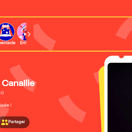
b
pectacle
Enfant
Concert
Activité
Expo et musée
 Canaille
s)
isée !
Partager