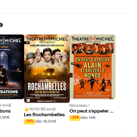
e
6 avis)
Nouveau !
10/10 (15 avis)
tions
On peut s'appeler Al
Les Rochambelles
ain et sauver le mon
1,95€
dès 14€
-31%
dès 16,50€
-31%
de