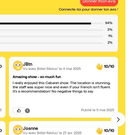
Donner mon avis
Connecte-toi pour donner ton avis !
94%
3%
1%
2%
JBtn
0
10/10
Vu avec Billet Réduc'
le 4 mai 2025
Amazing show - so much fun
Génia
I really enjoyed this Cabaret show. The location is stunning,
Specta
the staff was super nice and even if your French isn't fluent
perfo
it's a recommendation! No negative things to say.
découv
25
Publié
le 5 mai 2025
Joanne
0
10/10
Vu avec Billet Réduc'
le 27 avr. 2025