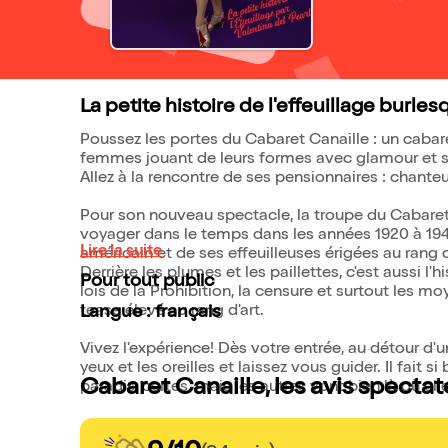
La petite histoire de l'effeuillage burles
Poussez les portes du Cabaret Canaille : un cabar
femmes jouant de leurs formes avec glamour et 
Allez à la rencontre de ses pensionnaires : chanteu
Pour son nouveau spectacle, la troupe du Cabaret 
voyager dans le temps dans les années 1920 à 1940
Lire la suite
américain et de ses effeuilleuses érigées au rang d
Derrière les plumes et les paillettes, c'est aussi
Pour tout public
lois de la Prohibition, la censure et surtout les m
tease élevé au rang d'art.
Langue : français
Vivez l'expérience! Dès votre entrée, au détour d'u
yeux et les oreilles et laissez vous guider. Il fait si
Cabaret Canaille, les avis spectat
paradis, certes, mais les autres vont bien là où elle