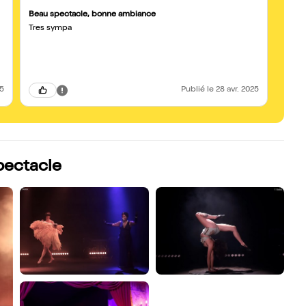
Beau spectacle, bonne ambiance
Super
Tres sympa
Super
Valen
avec 
améri
1940. 
femme 
les ef
25
Publié
le 28 avr. 2025
intell
spectacle