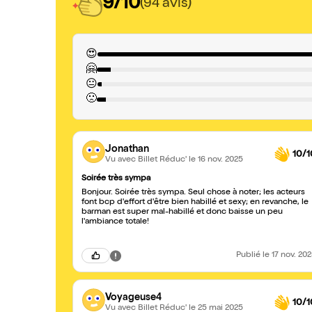
9/10
(94 avis)
😍
🤗
😐
🙁
Jonathan
10/1
Vu avec Billet Réduc'
le 16 nov. 2025
Soirée très sympa
Bonjour. Soirée très sympa. Seul chose à noter; les acteurs
font bcp d'effort d'être bien habillé et sexy; en revanche, le
barman est super mal-habillé et donc baisse un peu
l'ambiance totale!
Publié
le 17 nov. 20
Voyageuse4
10/1
Vu avec Billet Réduc'
le 25 mai 2025