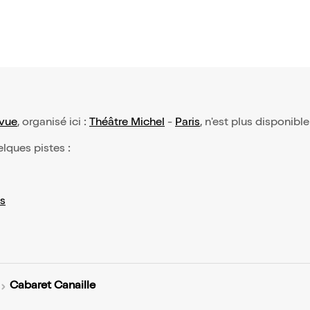
evue
, organisé ici :
Théâtre Michel
-
Paris
, n'est plus disponibl
elques pistes :
s
Cabaret Canaille