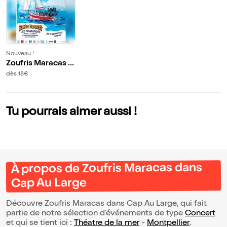
Nouveau !
Zoufris Maracas d
ans Cap Au Large
dès 18€
Tu pourrais aimer aussi !
À propos de Zoufris Maracas dans
Cap Au Large
Découvre Zoufris Maracas dans Cap Au Large, qui fait
partie de notre sélection d’événements de type
Concert
et qui se tient ici :
Théatre de la mer
-
Montpellier
.