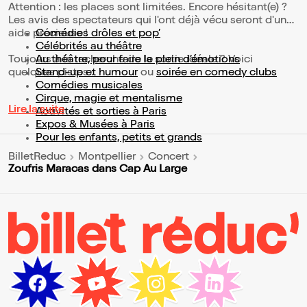
Attention : les places sont limitées. Encore hésitant(e) ?
Les avis des spectateurs qui l'ont déjà vécu seront d'une
aide précieuse !
Comédies drôles et pop’
Célébrités au théâtre
Toujours à la recherche de la sortie idéale ? Voici
Au théâtre, pour faire le plein d’émotions
quelques pistes :
Stand-up et humour
ou
soirée en comedy clubs
Comédies musicales
Cirque, magie et mentalisme
Lire la suite
Activités et sorties à Paris
Expos & Musées à Paris
Pour les enfants, petits et grands
BilletReduc
Montpellier
Concert
Zoufris Maracas dans Cap Au Large