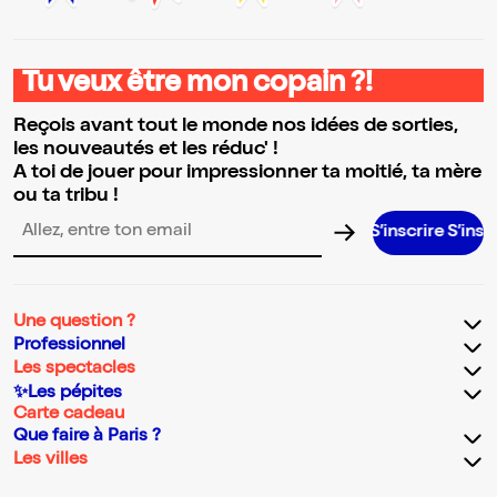
Tu veux être mon copain ?!
Reçois avant tout le monde nos idées de sorties,
les nouveautés et les réduc' !
A toi de jouer pour impressionner ta moitié, ta mère
ou ta tribu !
S’inscrire S’inscrire S’ins
Adresse email pour la newsletter
Une question ?
Professionnel
Les spectacles
✨Les pépites
Carte cadeau
Que faire à Paris ?
Les villes