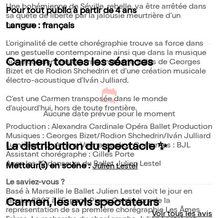
Une bohémienne de Séville, rebelle, va être arrêtée dans
Pour tout public à partir de 4 ans
sa quête de liberté par la jalousie meurtrière d'un
homme.
Langue : français
L'originalité de cette chorégraphie trouve sa force dans
une gestuelle contemporaine ainsi que dans la musique
Carmen, toutes les séances
où se côtoient les oeuvres instrumentales de Georges
Bizet et de Rodion Shchedrin et d'une création musicale
électro-acoustique d'Iván Julliard.
C'est une Carmen transposée dans le monde
d'aujourd'hui, hors de toute frontière.
Aucune date prévue pour le moment
Production : Alexandra Cardinale Opéra Ballet Production
Musiques : Georges Bizet/Rodion Shchedrin/Iván Julliard
La distribution du spectacle ✨
Lumières : Lo Ammy Vaimatapako/ Costumes : BJL
Assistant chorégraphe : Gilles Porte
Avec les 10 danseurs du Ballet Julien Lestel
Metteur(s) en scène :
Julien Lestel
Le saviez-vous ?
Basé à Marseille le Ballet Julien Lestel voit le jour en
janvier 2007 à l'Espace Pierre Cardin lors de la
Carmen, les avis spectateurs
représentation de sa première chorégraphie Les Âmes
Voir tous les avis