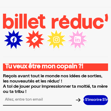
Tu veux être mon copain ?!
Reçois avant tout le monde nos idées de sorties,
les nouveautés et les réduc' !
A toi de jouer pour impressionner ta moitié, ta mère
ou ta tribu !
S’inscrire S’inscrire S’i
Adresse email pour la newsletter