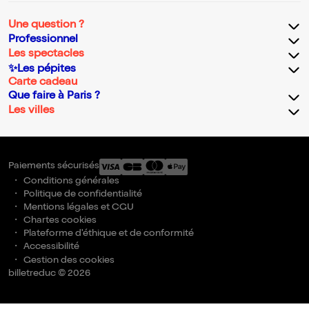
Une question ?
Professionnel
Les spectacles
✨Les pépites
Carte cadeau
Que faire à Paris ?
Les villes
Paiements sécurisés
Conditions générales
Politique de confidentialité
Mentions légales et CGU
Chartes cookies
Plateforme d'éthique et de conformité
Accessibilité
Gestion des cookies
billetreduc © 2026