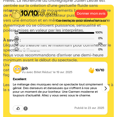
Frères. La recherche du chorégraphe Julien Lestel est
centrée sur la création d'une gestuelle fluide sans
retenue, mais aussi de mouvements brisés avec rupture
10/10
(28 avis)
Donner mon avis
de rythme afin que le spectateur puisse être emmené
vers une émotion et en même temps entraîné dans une
Connecte-toi pour donner ton avis !
dynamique où se côtoient puissance, sensualité et
poésie mises en valeur par les interprètes.
😍
100%
🤗
0%
À savoir :
😐
0%
L'équipe du théâtre fait le maximum pour commencer le
🙁
0%
spectacle à l'heure.
Nous vous recommandons d'arriver une demi-heure
minimum avant le début du spectacle.
Une fois celui-ci commencé votre placement par
jjpb
catégorie ne sera plus garanti et vous serez placé de
10/10
Vu avec Billet Réduc'
le 19 avr. 2025
façon à ne pas gêner la représentation en cours.
Excellent
C
Les enfants de moins de 4 ans ne pourront pas accéder à
Le mélange des musiques rend ce spectacle tout simplement
Ma
génial. Des danseurs et danseuses qui s'offrent à nos yeux
r
la salle.
pour un moment de pur bonheur. Une Carmen moderne et
toujours d'actualité. Allez y vous serez sous le charme.
Publié
le 23 avr. 2025