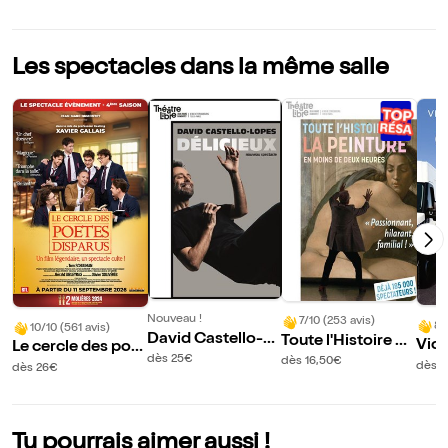
Les spectacles dans la même salle
Nouveau !
7/10 (253 avis)
8/
10/10 (561 avis)
David Castello-Lo
Toute l'Histoire de
Vict
Le cercle des poèt
pes dans Délicieu
la peinture en moi
dès 25€
dès 16,50€
le d
es disparus
dès 1
dès 26€
x | Nouveau spect
ns de deux heures
?
acle
Tu pourrais aimer aussi !