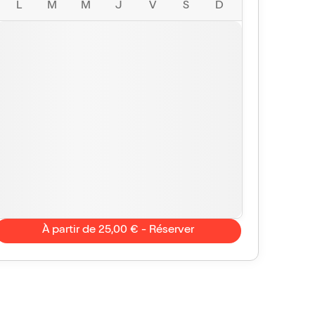
L
M
M
J
V
S
D
À partir de 25,00 € - Réserver