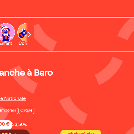
Enfant
Concert
Activité
Expo et musée
lanche à Baro
ne Nationale
emporain
Cirque
,00 €
33,50€