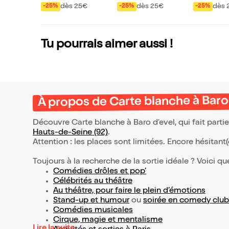
dès 25€
dès 25€
dès 
-25%
-25%
-25%
Tu pourrais aimer aussi !
À propos de Carte blanche à Baro
Découvre Carte blanche à Baro d'evel, qui fait part
Hauts-de-Seine (92)
.
Attention : les places sont limitées. Encore hésitant
Toujours à la recherche de la sortie idéale ? Voici qu
Comédies drôles et pop’
Célébrités au théâtre
Au théâtre, pour faire le plein d’émotions
Stand-up et humour
ou
soirée en comedy club
Comédies musicales
Cirque, magie et mentalisme
Lire la suite