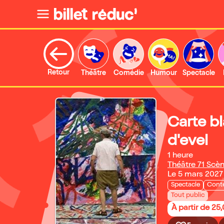
Retour
Théâtre
Comédie
Humour
Spectacle
Carte b
d'evel
1 heure
Théâtre 71 Scè
Le 5 mars 2027
Spectacle
Cont
Tout public
À partir de 25