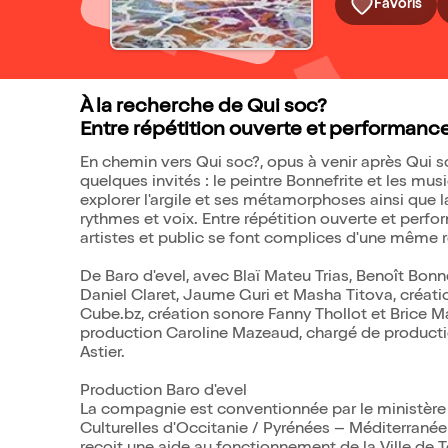
Favoris
À la recherche de Qui soc?
Entre répétition ouverte et performanc
En chemin vers Qui soc?, opus à venir après Qui so
quelques invités : le peintre Bonnefrite et les mu
explorer l'argile et ses métamorphoses ainsi que 
rythmes et voix. Entre répétition ouverte et per
artistes et public se font complices d'une même re
De Baro d'evel, avec Blaï Mateu Trias, Benoît Bonne
Daniel Claret, Jaume Guri et Masha Titova, créati
Cube.bz, création sonore Fanny Thollot et Brice Ma
production Caroline Mazeaud, chargé de productio
Astier.
Production Baro d'evel
La compagnie est conventionnée par le ministère d
Culturelles d'Occitanie / Pyrénées – Méditerranée