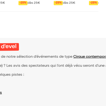
25€
dès 25€
dès 25€
dès 
-25%
-25%
-25%
 d'evel
ie de notre sélection d’événements de type
Cirque contempor
(e) ? Les avis des spectateurs qui l'ont déjà vécu seront d'une
elques pistes :
s