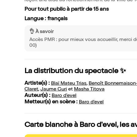
reçoit une aide au fonctionnement de la Ville de 
Pour tout public à partir de 15 ans
Langue : français
👌 À savoir
Accès PMR : pour mieux vous accueillir, merci d
00)
La distribution du spectacle ✨
Artiste(s) :
Blaï Mateu Trias
,
Benoît Bonnemaison-Fi
Claret
,
Jaume Guri
et
Masha Titova
Auteur(s) :
Baro d'evel
Metteur(s) en scène :
Baro d'evel
Carte blanche à Baro d'evel, les a