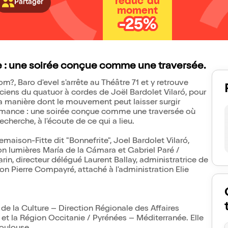
réduc' du
Partager
moment
-25%
e : une soirée conçue comme une traversée.
m?, Baro d'evel s'arrête au Théâtre 71 et y retrouve
siciens du quatuor à cordes de Joël Bardolet Vilaró, pour
la manière dont le mouvement peut laisser surgir
formance : une soirée conçue comme une traversée où
cherche, à l'écoute de ce qui a lieu.
maison-Fitte dit "Bonnefrite", Joel Bardolet Vilaró,
on lumières María de la Cámara et Gabriel Paré /
rin, directeur délégué Laurent Ballay, administratrice de
n Pierre Compayré, attaché à l'administration Elie
e la Culture – Direction Régionale des Affaires
 et la Région Occitanie / Pyrénées – Méditerranée. Elle