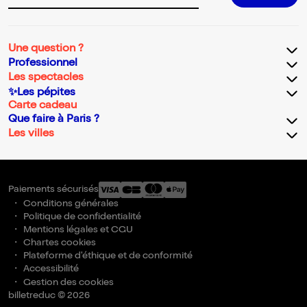
Une question ?
Professionnel
Les spectacles
✨Les pépites
Carte cadeau
Que faire à Paris ?
Les villes
Paiements sécurisés
Conditions générales
Politique de confidentialité
Mentions légales et CGU
Chartes cookies
Plateforme d'éthique et de conformité
Accessibilité
Gestion des cookies
billetreduc © 2026