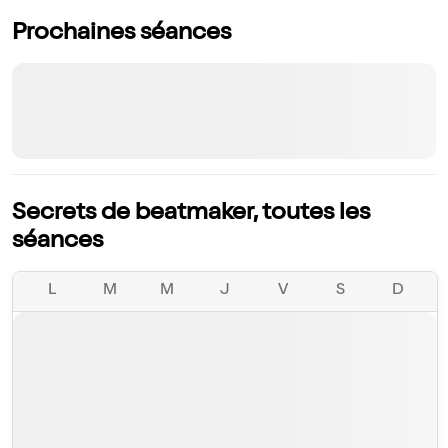
Prochaines séances
Secrets de beatmaker, toutes les
séances
L
M
M
J
V
S
D