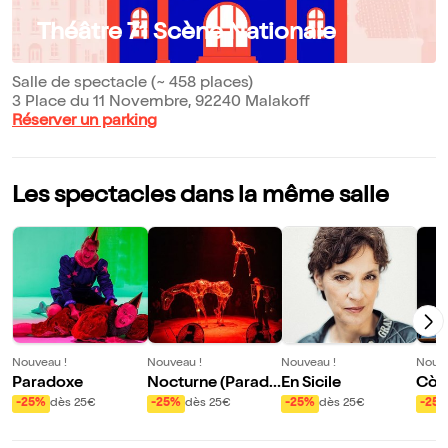
Théâtre 71 Scène Nationale
Salle de spectacle (~ 458 places)
3 Place du 11 Novembre, 92240 Malakoff
Réserver un parking
Les spectacles dans la même salle
Nouveau !
Nouveau !
Nouveau !
Nouve
Paradoxe
Nocturne (Parad
En Sicile
Còn
e)
-25%
dès 25€
-25%
dès 25€
-25%
dès 25€
-25