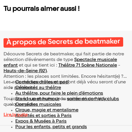
Tu pourrais aimer aussi !
À propos de Secrets de beatmaker
Découvre Secrets de beatmaker, qui fait partie de notre
sélection d’événements de type
Spectacle musicale
enfant
et qui se tient ici :
Théâtre 71 Scène Nationale
-
Hauts-de-Seine (92)
.
Attention : les places sont limitées. Encore hésitant(e) ?
Les avis des spectateurs qui l'ont déjà vécu seront d'une
Comédies drôles et pop’
aide précieuse !
Célébrités au théâtre
Au théâtre, pour faire le plein d’émotions
Toujours à la recherche de la sortie idéale ? Voici
Stand-up et humour
ou
soirée en comedy clubs
quelques pistes :
Comédies musicales
Cirque, magie et mentalisme
Lire la suite
Activités et sorties à Paris
Expos & Musées à Paris
Pour les enfants, petits et grands