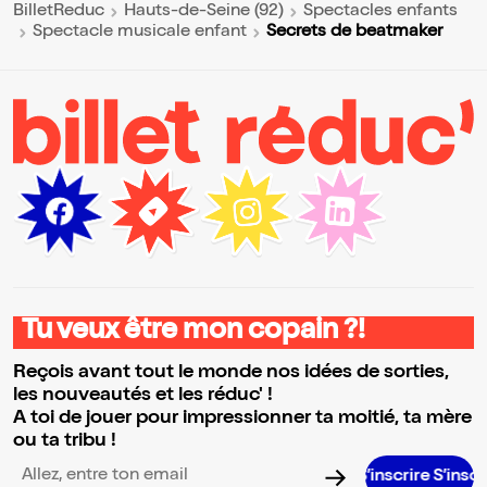
BilletReduc
Hauts-de-Seine (92)
Spectacles enfants
Secrets de beatmaker
Spectacle musicale enfant
Tu veux être mon copain ?!
Reçois avant tout le monde nos idées de sorties,
les nouveautés et les réduc' !
A toi de jouer pour impressionner ta moitié, ta mère
ou ta tribu !
S’inscrire S’inscrire S’inscr
Adresse email pour la newsletter