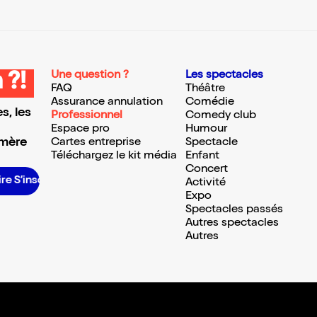
Une question ?
Les spectacles
 ?!
FAQ
Théâtre
Assurance annulation
Comédie
s, les
Professionnel
Comedy club
Espace pro
Humour
 mère
Cartes entreprise
Spectacle
Téléchargez le kit média
Enfant
Concert
scrire S’inscrire S’inscrire S’inscrire S’inscrire S’inscrire S’inscrire S’inscrire S’inscrire S’inscrire S’inscrire
Activité
Expo
Spectacles passés
Autres spectacles
Autres