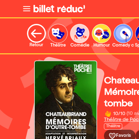
Retour
Théâtre
Comédie
Humour
Comedy clu
S
Chateau
Mémoire
tombe
10/10
(10 av
Théâtre de Po
Théâtre
Favoris