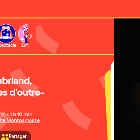
b
pectacle
Enfant
Concert
Activité
Expo et musée
briand,
s d'outre-
is)
•
1 h 10 min
che Montparnasse
Partager