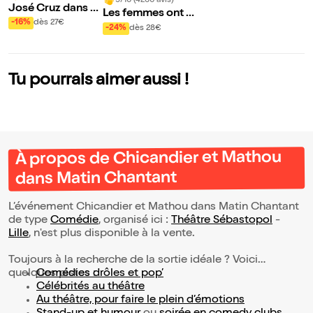
9/10 (4260 avis)
José Cruz dans P
Les femmes ont t
ortugal, Voyage a
-16%
dès 27€
oujours raison, les
-24%
dès 28€
u Centre du Mond
hommes n'ont jam
e
ais tort
Tu pourrais aimer aussi !
À propos de Chicandier et Mathou
dans Matin Chantant
L’événement Chicandier et Mathou dans Matin Chantant
de type
Comédie
, organisé ici :
Théâtre Sébastopol
-
Lille
, n'est plus disponible à la vente.
Toujours à la recherche de la sortie idéale ? Voici
quelques pistes :
Comédies drôles et pop’
Célébrités au théâtre
Au théâtre, pour faire le plein d’émotions