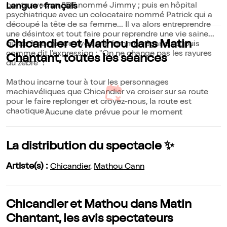
ponts avec un SDF nommé Jimmy ; puis en hôpital
Langue : français
psychiatrique avec un colocataire nommé Patrick qui a
découpé la tête de sa femme... Il va alors entreprendre
une désintox et tout faire pour reprendre une vie saine...
Chicandier et Mathou dans Matin
quitte à se mettre avec une femme végane...et puis
comme dit l'expression : "On ne change pas les rayures
Chantant, toutes les séances
du zèbre" !
Mathou incarne tour à tour les personnages
machiavéliques que Chicandier va croiser sur sa route
pour le faire replonger et croyez-nous, la route est
chaotique !
Aucune date prévue pour le moment
La distribution du spectacle ✨
Artiste(s) :
Chicandier
,
Mathou Cann
Chicandier et Mathou dans Matin
Chantant, les avis spectateurs