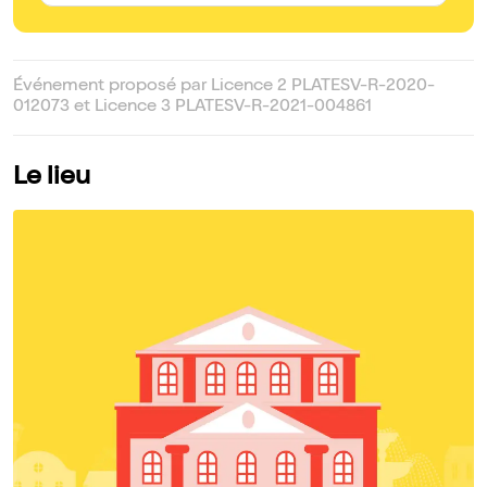
Événement proposé par Licence 2 PLATESV-R-2020-
012073 et Licence 3 PLATESV-R-2021-004861
Le lieu