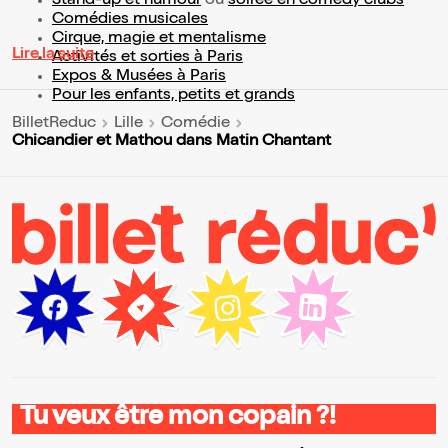
Stand-up et humour
ou
soirée en comedy clubs
Comédies musicales
Cirque, magie et mentalisme
Lire la suite
Activités et sorties à Paris
Expos & Musées à Paris
Pour les enfants, petits et grands
BilletReduc
Lille
Comédie
Chicandier et Mathou dans Matin Chantant
Tu veux être mon copain ?!