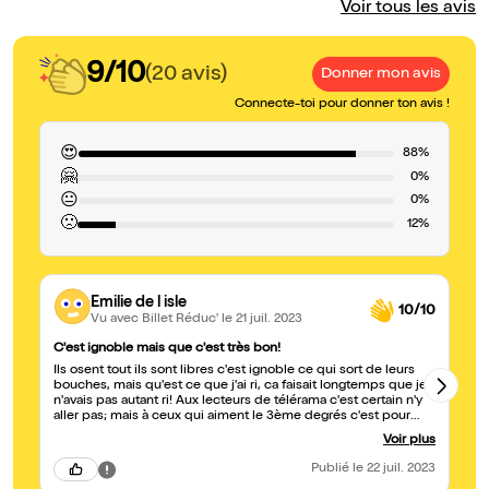
Voir tous les avis
9/10
(20 avis)
Donner mon avis
Connecte-toi pour donner ton avis !
😍
88%
🤗
0%
😐
0%
🙁
12%
Emilie de l isle
10/10
Vu avec Billet Réduc'
le 21 juil. 2023
C'est ignoble mais que c'est très bon!
De
Ils osent tout ils sont libres c'est ignoble ce qui sort de leurs
Vu
bouches, mais qu'est ce que j'ai ri, ca faisait longtemps que je
de
n'avais pas autant ri! Aux lecteurs de télérama c'est certain n'y
aller pas; mais à ceux qui aiment le 3ème degrés c'est pour
vous! Alors merci!!
Voir plus
Publié
le 22 juil. 2023