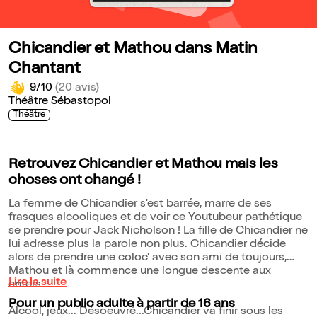
Chicandier et Mathou dans Matin
Chantant
9/10
(20 avis)
Théâtre Sébastopol
Théâtre
Retrouvez Chicandier et Mathou mais les
choses ont changé !
La femme de Chicandier s'est barrée, marre de ses
frasques alcooliques et de voir ce Youtubeur pathétique
se prendre pour Jack Nicholson ! La fille de Chicandier ne
lui adresse plus la parole non plus. Chicandier décide
alors de prendre une coloc' avec son ami de toujours,
Mathou et là commence une longue descente aux
Lire la suite
enfers.
Pour un public adulte à partir de 16 ans
Alcool, jeux... Désoeuvré...Chicandier va finir sous les