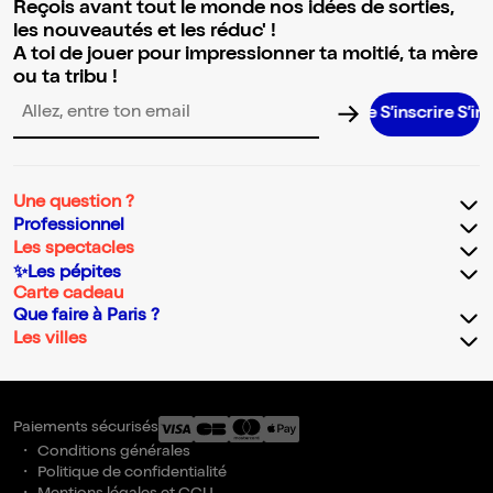
Reçois avant tout le monde nos idées de sorties,
les nouveautés et les réduc' !
A toi de jouer pour impressionner ta moitié, ta mère
ou ta tribu !
S’inscrire S’inscrire 
Adresse email pour la newsletter
Une question ?
Professionnel
Les spectacles
✨Les pépites
Carte cadeau
Que faire à Paris ?
Les villes
Paiements sécurisés
Conditions générales
Politique de confidentialité