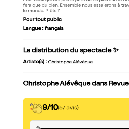
Pour ceux qui ont pris le parti de ne plus suivre l'
fera que du bien. Ensemble nous essaierons à tra
le monde. Prêts ?
Pour tout public
Langue : français
La distribution du spectacle ✨
Artiste(s) :
Christophe Alévêque
Christophe Alévêque dans Revue d
9/10
(57 avis)