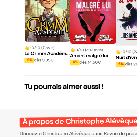
10/10 (7 avis)
9/10 (397 avis)
10/10 (2
La Grimm Académi
Amant malgré lui
Nuit d'iv
e
dès 9,95€
-9%
dès 14,50€
-6%
dès 2
-6%
Tu pourrais aimer aussi !
À propos de Christophe Alévêque
Découvre Christophe Alévêque dans Revue de presse,