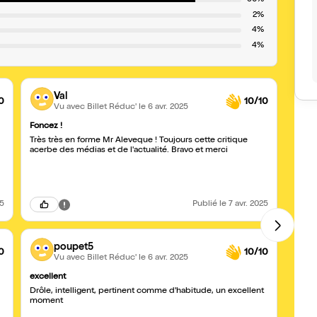
90%
2%
4%
4%
Val
0
10/10
Vu avec Billet Réduc'
le 6 avr. 2025
Foncez !
Merci
Très très en forme Mr Aleveque ! Toujours cette critique
Très 
acerbe des médias et de l'actualité. Bravo et merci
merci
25
Publié
le 7 avr. 2025
poupet5
0
10/10
Vu avec Billet Réduc'
le 6 avr. 2025
excellent
A PR
Drôle, intelligent, pertinent comme d'habitude, un excellent
Specta
moment
satyr
l'ens