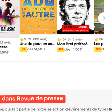
10/10 (391 avis)
10/10 (2 
10/10 (18 avis)
32 avis)
Un ado peut en cac
Les potio
Mon Brel préféré
resse
her un autre
es du Pro
dès 14,50€
dès 9
-6%
-9%
dès 14,50€
-6%
0,50€
nheur
 dans Revue de presse
 qui fait partie de notre sélection d’événements de type
Re