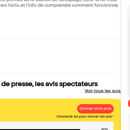
info, profitez de la séance de rattrapage, celle-là ne vous
vers l'actu et l'info de comprendre comment fonctionne
e presse, les avis spectateurs
Voir tous les avis
Donner mon avis
Connecte-toi pour donner ton avis !