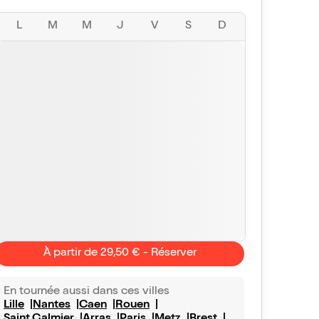
L
M
M
J
V
S
D
À partir de 29,50 € - Réserver
En tournée aussi dans ces villes
Lille
Nantes
Caen
Rouen