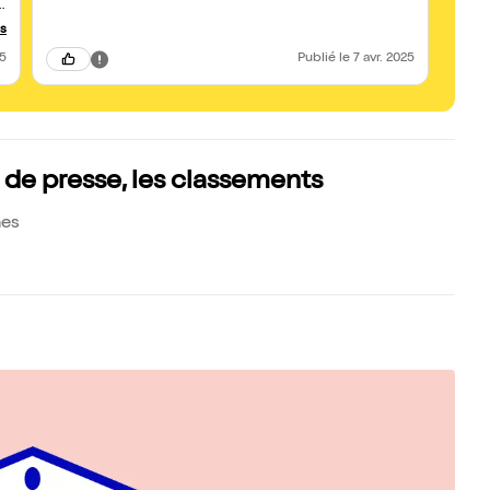
us
r
25
Publié
le 7 avr. 2025
de presse, les classements
nes