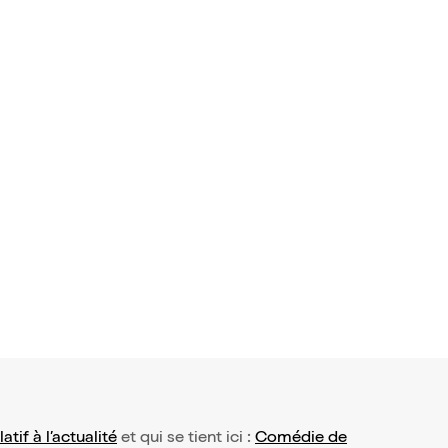
100% beurre salé
ngard | Rennes
dès 23€
dès 14,50€
dès 14
-4%
-6%
-6%
avis)
ns magiqu
fesseur Bo
,95€
latif à l’actualité
et qui se tient ici :
Comédie de