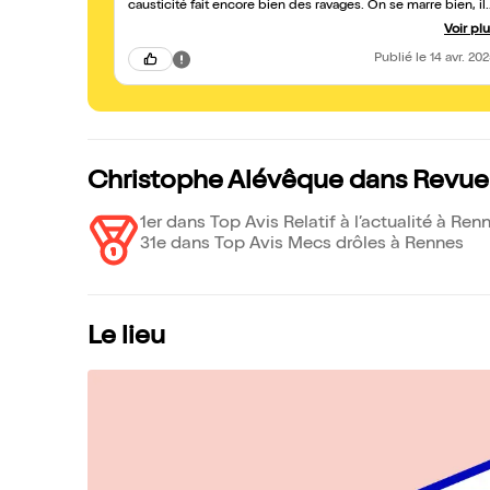
causticité fait encore bien des ravages. On se marre bien, il
nous fait oublier que la salle de spectacle (La Cigale, en
Voir pl
l'occurrence) n'est qu'un abri anti-aérien qu'il va falloir quitte
pour affronter la dure réalité. Moi, je ne lis plus les journaux,
Publié
le 14 avr. 20
j'ai trop peur de la dépression, et puis Christophe A le fait
très bien pour nous.
Christophe Alévêque dans Revue 
1er dans Top Avis Relatif à l’actualité à Ren
31e dans Top Avis Mecs drôles à Rennes
Le lieu