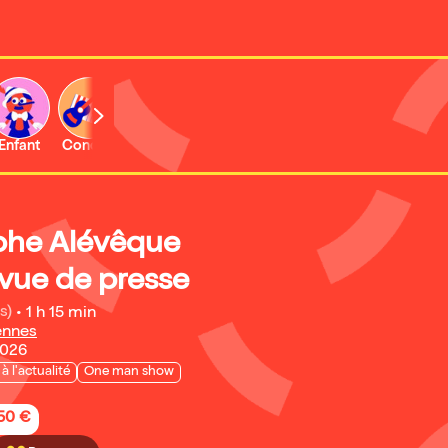
Enfant
Concert
Activité
phe Alévêque
vue de presse
s)
•
1 h 15 min
ennes
2026
 à l'actualité
One man show
,50 €