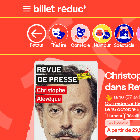
Retour
Théâtre
Comédie
Humour
Spectacle
Christo
dans Re
9/10
(57 avi
Comédie de R
Le 16 octobre 
Humour
Réactif
Tout public
À partir de 29