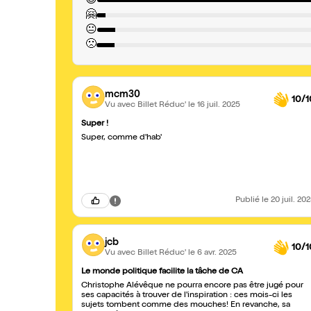
😍
🤗
😐
🙁
mcm30
10/1
Vu avec Billet Réduc'
le 16 juil. 2025
Super !
Super, comme d'hab'
Publié
le 20 juil. 20
jcb
10/1
Vu avec Billet Réduc'
le 6 avr. 2025
Le monde politique facilite la tâche de CA
Christophe Alévêque ne pourra encore pas être jugé pour
ses capacités à trouver de l'inspiration : ces mois-ci les
sujets tombent comme des mouches! En revanche, sa