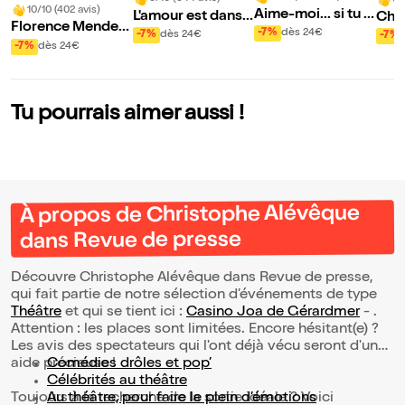
9/
10/10 (402 avis)
Aime-moi... si tu p
L'amour est dans l
Chri
Florence Mendez
eux !
e presque
que
-7%
dès 24€
-7%
dès 24€
-7%
dans Délicate
-7%
dès 24€
e pr
Tu pourrais aimer aussi !
À propos de Christophe Alévêque
dans Revue de presse
Découvre Christophe Alévêque dans Revue de presse,
qui fait partie de notre sélection d’événements de type
Théâtre
et qui se tient ici :
Casino Joa de Gérardmer
- .
Attention : les places sont limitées. Encore hésitant(e) ?
Les avis des spectateurs qui l'ont déjà vécu seront d'une
aide précieuse !
Comédies drôles et pop’
Célébrités au théâtre
Toujours à la recherche de la sortie idéale ? Voici
Au théâtre, pour faire le plein d’émotions