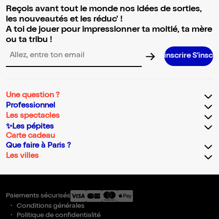
Reçois avant tout le monde nos idées de sorties,
les nouveautés et les réduc' !
A toi de jouer pour impressionner ta moitié, ta mère
ou ta tribu !
S’inscrire S’inscrire S’inscrire
Adresse email pour la newsletter
Une question ?
Professionnel
Les spectacles
✨Les pépites
Carte cadeau
Que faire à Paris ?
Les villes
Paiements sécurisés
Conditions générales
Politique de confidentialité