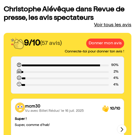
Christophe Alévêque dans Revue de
presse, les avis spectateurs
Voir tous les avis
9/10
(57 avis)
Donner mon avis
Connecte-toi pour donner ton avis !
😍
90%
🤗
2%
😐
4%
🙁
4%
mcm30
10/10
Vu avec Billet Réduc'
le 16 juil. 2025
Super !
Le
Super, comme d'hab'
Ch
ca
to