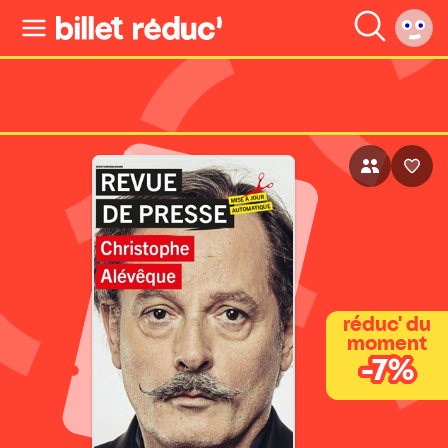
réduc' du
moment
-7%