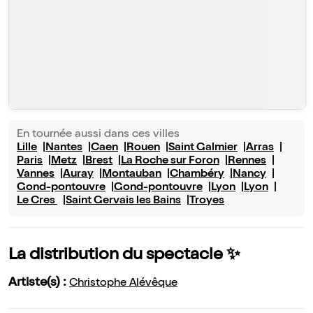
En tournée aussi dans ces villes
Lille
Nantes
Caen
Rouen
Saint Galmier
Arras
Paris
Metz
Brest
La Roche sur Foron
Rennes
Vannes
Auray
Montauban
Chambéry
Nancy
Gond-pontouvre
Gond-pontouvre
Lyon
Lyon
Le Cres
Saint Gervais les Bains
Troyes
La distribution du spectacle ✨
Artiste(s) :
Christophe Alévêque