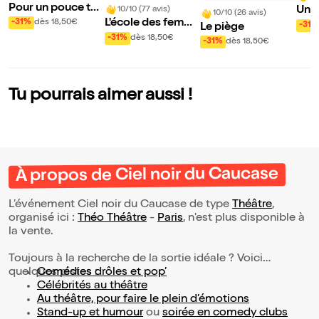
Pour un pouce ten
Un a
10/10 (77 avis)
10/10 (26 avis)
du
L'école des femme
-31%
dès 18,50€
-31%
Le piège
s
-31%
dès 18,50€
-31%
dès 18,50€
Tu pourrais aimer aussi !
À propos de Ciel noir du Caucase
L’événement Ciel noir du Caucase de type
Théâtre
,
organisé ici :
Théo Théâtre
-
Paris
, n'est plus disponible à
la vente.
Toujours à la recherche de la sortie idéale ? Voici
quelques pistes :
Comédies drôles et pop’
Célébrités au théâtre
Au théâtre, pour faire le plein d’émotions
Stand-up et humour
ou
soirée en comedy clubs