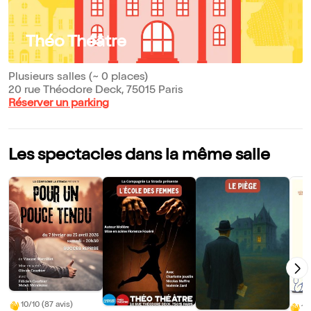
Théo Théâtre
Plusieurs salles (~ 0 places)
20 rue Théodore Deck, 75015 Paris
Réserver un parking
Les spectacles dans la même salle
10/10 (87 avis)
10/