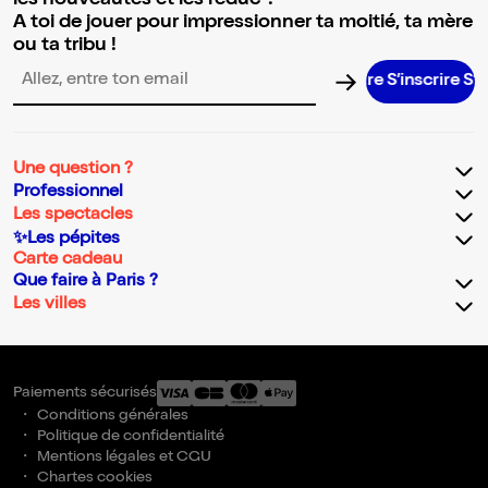
les nouveautés et les réduc' !
A toi de jouer pour impressionner ta moitié, ta mère
ou ta tribu !
S’inscrire S’inscri
Adresse email pour la newsletter
Une question ?
Professionnel
Les spectacles
✨Les pépites
Carte cadeau
Que faire à Paris ?
Les villes
Paiements sécurisés
Conditions générales
Politique de confidentialité
Mentions légales et CGU
Chartes cookies