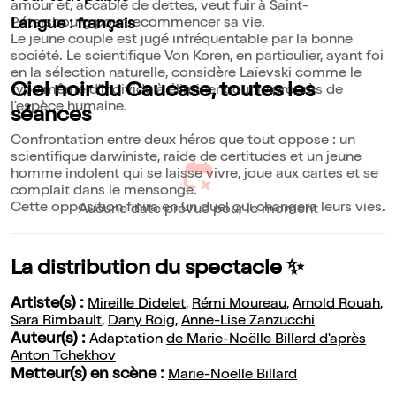
amour et, accablé de dettes, veut fuir à Saint-
Pétersbourg pour recommencer sa vie.
Langue : français
Le jeune couple est jugé infréquentable par la bonne
société. Le scientifique Von Koren, en particulier, ayant foi
en la sélection naturelle, considère Laïevski comme le
Ciel noir du Caucase, toutes les
type même d'individu à éliminer pour le progrès de
l'espèce humaine.
séances
Confrontation entre deux héros que tout oppose : un
scientifique darwiniste, raide de certitudes et un jeune
homme indolent qui se laisse vivre, joue aux cartes et se
complait dans le mensonge.
Cette opposition finira en un duel qui changera leurs vies.
Aucune date prévue pour le moment
La distribution du spectacle ✨
Artiste(s) :
Mireille Didelet
,
Rémi Moureau
,
Arnold Rouah
,
Sara Rimbault
,
Dany Roig
,
Anne-Lise Zanzucchi
Auteur(s) :
Adaptation
de Marie-Noëlle Billard d'après
Anton Tchekhov
Metteur(s) en scène :
Marie-Noëlle Billard