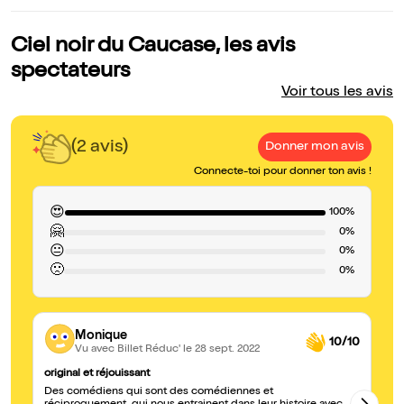
Ciel noir du Caucase, les avis
spectateurs
Voir tous les avis
(2 avis)
Donner mon avis
Connecte-toi pour donner ton avis !
😍
100%
🤗
0%
😐
0%
🙁
0%
Monique
10/10
Vu avec Billet Réduc'
le 28 sept. 2022
original et réjouissant
So
Des comédiens qui sont des comédiennes et
Tr