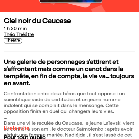
Ciel noir du Caucase
1 h 20 min
Théo Théâtre
Théâtre
Une galerie de personnages s'attirent et
s'affrontent mais comme un canot dans la
tempête, en fin de compte, la vie va... toujours
en avant.
Confrontation entre deux héros que tout oppose : un
scientifique raide de certitudes et un jeune homme
indolent qui se complait dans le mensonge. Cette
opposition finira en duel qui changera leurs vies.
Dans une ville reculée du Caucase, le jeune Laïevski vient
Lire la suite
se confier à son ami, le docteur Saïmolenko : après avoir
séduit une femme mariée, Nadiéjda , il s'est lassé de cet
Pour tout public