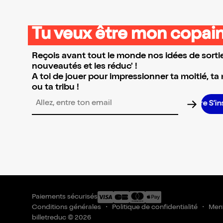
Tu veux être mon copain
Reçois avant tout le monde nos idées de sortie
nouveautés et les réduc' !
A toi de jouer pour impressionner ta moitié, ta
ou ta tribu !
S’in
Adresse email pour la newsletter
Paiements sécurisés
Conditions générales
Politique de confidentialité
Ment
billetreduc © 2026