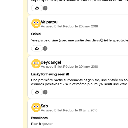
Super spectacle, très bonne ambiance, à la hauteur de sa ré
Valpatou
Vu avec Billet Réduc'
le 20 janv. 2018
Génial
deydangel
Vu avec Billet Réduc'
le 20 janv. 2018
Lucky for having seen it!
Une première partie surprenante et géniale, une entrée en s
d'ondes positives !!! J'ai ri et même pleuré, j'ai senti une vra
Sab
Vu avec Billet Réduc'
le 19 janv. 2018
Excellente
Rien à ajouter