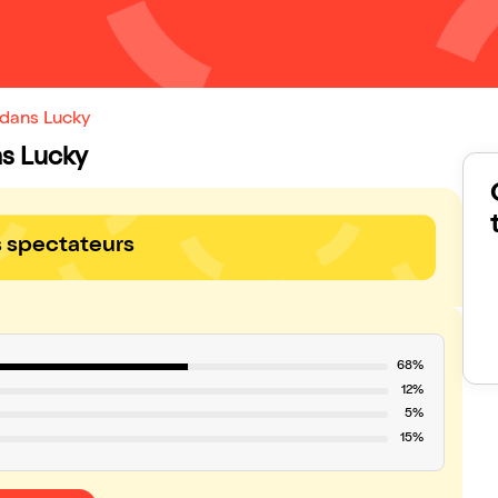
 dans Lucky
ns Lucky
s spectateurs
68%
12%
5%
15%