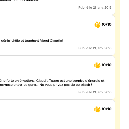
putation. Je recommande !
Publié
le 21 janv. 2018
10/10
1ere partie divine (avec une partie des divas😉)et le spectacle génial,drôle et touchant Merci Claudia!
Publié
le 21 janv. 2018
10/10
cène forte en émotions, Claudia Tagbo est une bombe d'énergie et
ie osmose entre les gens... Ne vous privez pas de ce plaisir !
Publié
le 21 janv. 2018
10/10