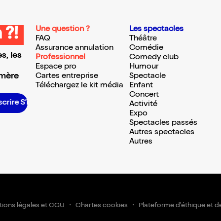
Une question ?
Les spectacles
 ?!
FAQ
Théâtre
Assurance annulation
Comédie
s, les
Professionnel
Comedy club
Espace pro
Humour
 mère
Cartes entreprise
Spectacle
Téléchargez le kit média
Enfant
Concert
scrire S’inscrire S’inscrire S’inscrire S’inscrire S’inscrire S’inscrire S’inscrire S’inscrire S’inscrire S’inscrire S’inscrire
Activité
Expo
Spectacles passés
Autres spectacles
Autres
ions légales et CGU
Chartes cookies
Plateforme d'éthique et d