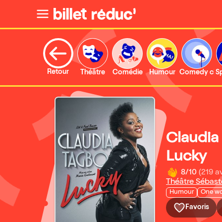
Retour
Théâtre
Comédie
Humour
Comedy clu
S
Claudia
Lucky
8/10
(219 av
Théâtre Sébast
Humour
One w
Favoris