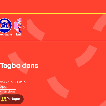
b
pectacle
Enfant
Concert
Activité
 Tagbo dans
is)
•
1 h 30 min
opol
oman show
Partager