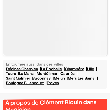
En tournée aussi dans ces villes
Décines Charpieu
La Rochelle
Chambéry
Lille
Tours
Le Mans
Montélimar
Cabriès
Saint Galmier
Arçonnay
Melun
Mers Les Bains
Boulogne Billancourt
Troyes
À propos de Clément Blouin dans