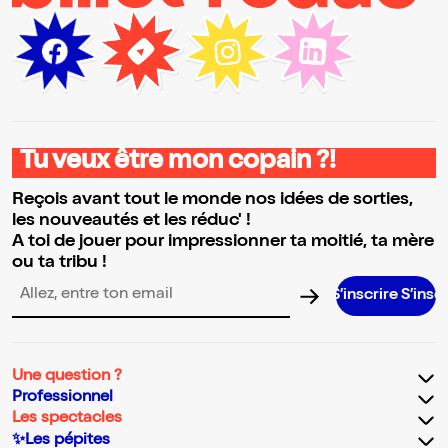
Tu veux être mon copain ?!
Reçois avant tout le monde nos idées de sorties,
les nouveautés et les réduc' !
A toi de jouer pour impressionner ta moitié, ta mère
ou ta tribu !
S’inscrire S’inscrire S’ins
Adresse email pour la newsletter
Une question ?
Professionnel
Les spectacles
✨Les pépites