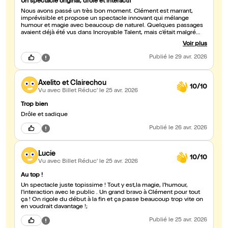
Un spectacle original, drôle et interactif
Nous avons passé un très bon moment. Clément est marrant,
imprévisible et propose un spectacle innovant qui mélange
humour et magie avec beaucoup de naturel. Quelques passages
avaient déjà été vus dans Incroyable Talent, mais c’était malgré
tout agréable de les redécouvrir en live. Il y a énormément
Voir plus
d’interactions avec le public, ce qui rend le spectacle vivant et
dynamique. En revanche, mieux vaut ne pas être trop timide pour
Publié
le 29 avr. 2026
ceux qui montent sur scène ! Petit plus très sympa : la possibilité
de prendre une photo avec lui à la fin du spectacle.
Axelito et Clairechou
10/10
Vu avec Billet Réduc'
le 25 avr. 2026
Trop bien
Drôle et sadique
Publié
le 26 avr. 2026
Lucie
10/10
Vu avec Billet Réduc'
le 25 avr. 2026
Au top !
Un spectacle juste topissime ! Tout y est,la magie, l'humour,
l'interaction avec le public . Un grand bravo à Clément pour tout
ça ! On rigole du début à la fin et ça passe beaucoup trop vite on
en voudrait davantage !;
Publié
le 25 avr. 2026