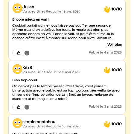
Julien
10/10
Vu avec Billet Réduc'
le 19 avr. 2026
Encore mieux en vrai !
Cocktail parfait qui ne nous laisse pas souffler une seconde.
Même quand on a déjà vu les tours, la magie est bien plus
opérante encore en vrai. Fonce le voir, et peut-être auras-tu la
chance d'être invité à monter sur scène pour vivre l'aventure
comme en 4DX. Bravo Clément !
Voir plus
Publié
le 4 mai 2026
Kit78
10/10
Vu avec Billet Réduc'
le 2 mai 2026
Bien trop court
On ne voit pas le temps passer! C'est drôle, c'est jouissif.
L'interaction avec le public est au top, toujours bienveillante avec
un sens de l'improvisation certain.Bref, un joyeux mélange de
stand up et de magie...on a adoré !
Publié
le 3 mai 2026
simplementchou
10/10
Vu avec Billet Réduc'
le 18 avr. 2026