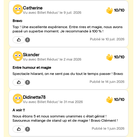
Catherine
10/10
Vu avec Billet Réduc'
le 9 juil. 2026
Bravo
Top ! Une excellente expérience. Entre rires et magie, nous avons
passé un superbe moment. Je recommande à 100 % !
Publié
le 10 juil. 2026
Skander
10/10
Vu avec Billet Réduc'
le 2 mai 2026
Entre humour et magie
Spectacle hilarant, on ne sent pas du tout le temps passer ! Bravo
Publié
le 14 juin 2026
Didinette78
10/10
Vu avec Billet Réduc'
le 31 mai 2026
A voir !!
Nous étions 5 et nous sommes unanimes c était génial !
Savoureux mélange de stand up et de magie ! Bravo Clément !
Publié
le 1 juin 2026