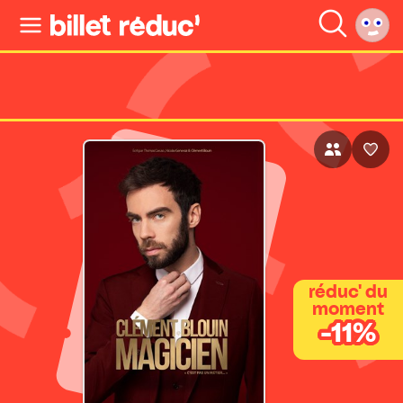
réduc' du
moment
-11%