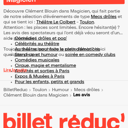
Magicien
Découvre Clément Blouin dans Magicien, qui fait partie
de notre sélection d’événements de type
Mecs drôles
et
qui se tient ici :
Théâtre Le Colbert
-
Toulon
.
Attention : les places sont limitées. Encore hésitant(e) ?
Les avis des spectateurs qui l'ont déjà vécu seront d'une
aide précieuse !
Comédies drôles et pop’
Célébrités au théâtre
Toujours à la recherche de la sortie idéale ? Voici
Au théâtre, pour faire le plein d’émotions
quelques pistes :
Stand-up et humour
ou
soirée en comedy clubs
Comédies musicales
Cirque, magie et mentalisme
Lire la suite
Activités et sorties à Paris
Expos & Musées à Paris
Pour les enfants, petits et grands
BilletReduc
Toulon
Humour
Mecs drôles
Les avis
Clément Blouin dans Magicien