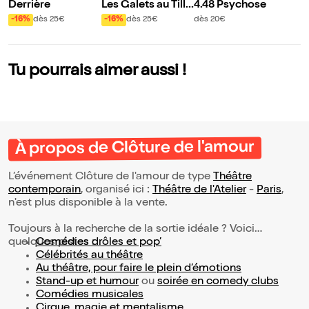
Derrière
Les Galets au Tille
4.48 Psychose
ul sont plus petits
-16%
dès 25€
-16%
dès 25€
dès 20€
qu'au Havre
Tu pourrais aimer aussi !
À propos de Clôture de l'amour
L’événement Clôture de l'amour de type
Théâtre
contemporain
, organisé ici :
Théâtre de l'Atelier
-
Paris
,
n'est plus disponible à la vente.
Toujours à la recherche de la sortie idéale ? Voici
quelques pistes :
Comédies drôles et pop’
Célébrités au théâtre
Au théâtre, pour faire le plein d’émotions
Stand-up et humour
ou
soirée en comedy clubs
Comédies musicales
Cirque, magie et mentalisme