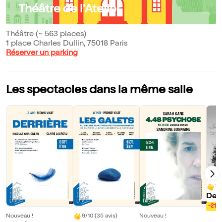
Théâtre de l'Atelier
Théâtre (~ 563 places)
1 place Charles Dullin, 75018 Paris
Réserver un parking
Les spectacles dans la même salle
10
Des 
mme 
-21%
Nouveau !
9/10 (35 avis)
Nouveau !