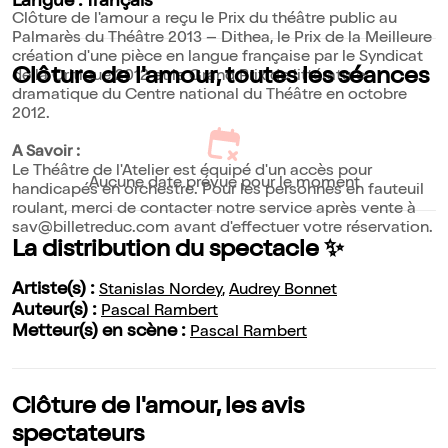
Langue : français
Clôture de l'amour a reçu le Prix du théâtre public au
Palmarès du Théâtre 2013 – Dithea, le Prix de la Meilleure
création d'une pièce en langue française par le Syndicat
Clôture de l'amour, toutes les séances
de la Critique 2012 et le Grand Prix de littérature
dramatique du Centre national du Théâtre en octobre
2012.
A Savoir :
Le Théâtre de l'Atelier est équipé d'un accès pour
Aucune date prévue pour le moment
handicapés en orchestre. Pour les personnes en fauteuil
roulant, merci de contacter notre service après vente à
sav@billetreduc.com avant d'effectuer votre réservation.
La distribution du spectacle ✨
Artiste(s) :
Stanislas Nordey
,
Audrey Bonnet
Auteur(s) :
Pascal Rambert
Metteur(s) en scène :
Pascal Rambert
Clôture de l'amour, les avis
spectateurs