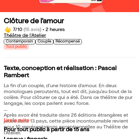
Clôture de l'amour
7/10
(15 avis)
•
2 heures
Théâtre de l'Atelier
Contemporain
Couple
Récompensé
Tout public
Texte, conception et réalisation : Pascal
Rambert
La fin d'un couple, d'une histoire d'amour. En deux
monologues percutants, tout est dit, jusqu'au bout de la
colère. Pour clôturer ce qui a été. Dans ce théâtre de pur
langage, les corps parlent avec force.
Après avoir été traduite dans 26 éditions étrangères et
Lire la suite
jouée dans 13 pays, cette pièce incontournable revient
pour 10 représentations exceptionnelles au Théâtre de
Pour tout public à partir de 15 ans
l'Atelier.