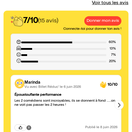
Voir tous les avis
7/10
(15 avis)
Donner mon avis
Connecte-toi pour donner ton avis !
😍
60%
🤗
13%
😐
7%
🙁
20%
Marinda
10/10
Vu avec Billet Réduc'
le 6 juin 2026
Époustouflante performance
Co
Les 2 comédiens sont incroyables, ils se donnent à fond .....on
Un
ne voit pas passer les 2 heures !
pr
im
et
Publié
le 8 juin 2026