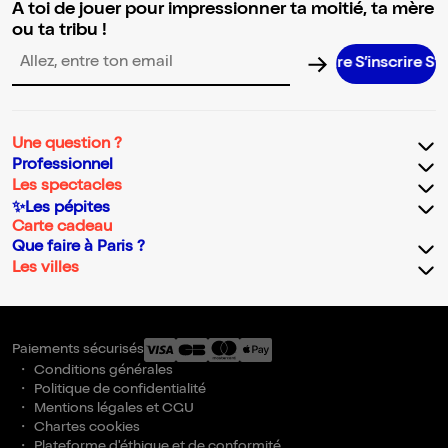
A toi de jouer pour impressionner ta moitié, ta mère
ou ta tribu !
S’inscrire S’inscr
Adresse email pour la newsletter
Une question ?
Professionnel
Les spectacles
✨Les pépites
Carte cadeau
Que faire à Paris ?
Les villes
Paiements sécurisés
Conditions générales
Politique de confidentialité
Mentions légales et CGU
Chartes cookies
Plateforme d'éthique et de conformité