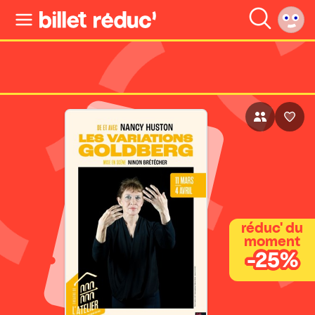
réduc' du
moment
-25%