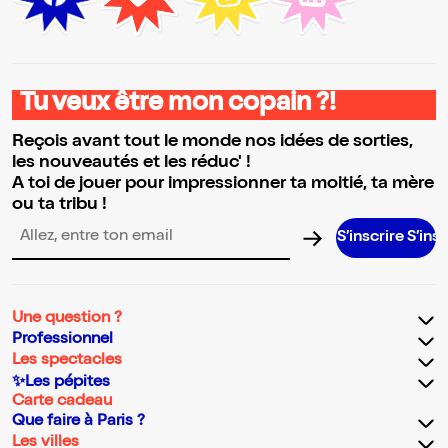
Tu veux être mon copain ?!
Reçois avant tout le monde nos idées de sorties,
les nouveautés et les réduc' !
A toi de jouer pour impressionner ta moitié, ta mère
ou ta tribu !
S’inscrire S’inscrire S’in
Adresse email pour la newsletter
Une question ?
Professionnel
Les spectacles
✨Les pépites
Carte cadeau
Que faire à Paris ?
Les villes