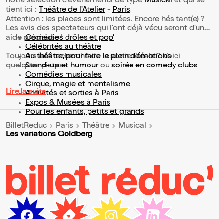
notre sélection d’événements de type
Musical
et qui se
tient ici :
Théâtre de l'Atelier
-
Paris
.
Attention : les places sont limitées. Encore hésitant(e) ?
Les avis des spectateurs qui l'ont déjà vécu seront d'une
aide précieuse !
Comédies drôles et pop’
Célébrités au théâtre
Toujours à la recherche de la sortie idéale ? Voici
Au théâtre, pour faire le plein d’émotions
quelques pistes :
Stand-up et humour
ou
soirée en comedy clubs
Comédies musicales
Cirque, magie et mentalisme
Lire la suite
Activités et sorties à Paris
Expos & Musées à Paris
Pour les enfants, petits et grands
BilletReduc
Paris
Théâtre
Musical
Les variations Goldberg