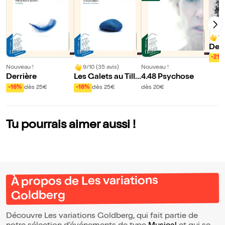
10
Des 
mme 
-21%
Nouveau !
9/10 (35 avis)
Nouveau !
Derrière
Les Galets au Tille
4.48 Psychose
ul sont plus petits
-16%
dès 25€
-16%
dès 25€
dès 20€
qu'au Havre
Tu pourrais aimer aussi !
À propos de Les variations
Goldberg
Découvre Les variations Goldberg, qui fait partie de