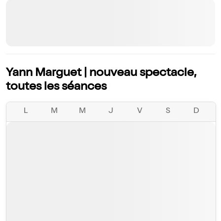
Yann Marguet | nouveau spectacle,
toutes les séances
L
M
M
J
V
S
D