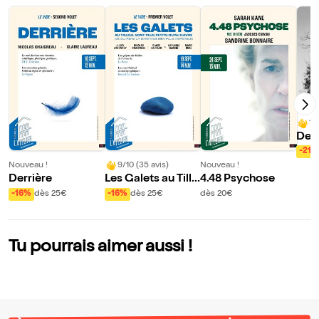
10
Des 
mme 
-21%
Nouveau !
9/10 (35 avis)
Nouveau !
Derrière
Les Galets au Tille
4.48 Psychose
ul sont plus petits
-16%
dès 25€
-16%
dès 25€
dès 20€
qu'au Havre
Tu pourrais aimer aussi !