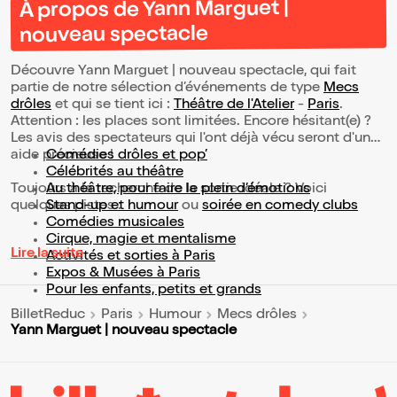
À propos de Yann Marguet |
nouveau spectacle
Découvre Yann Marguet | nouveau spectacle, qui fait
partie de notre sélection d’événements de type
Mecs
drôles
et qui se tient ici :
Théâtre de l'Atelier
-
Paris
.
Attention : les places sont limitées. Encore hésitant(e) ?
Les avis des spectateurs qui l'ont déjà vécu seront d'une
aide précieuse !
Comédies drôles et pop’
Célébrités au théâtre
Toujours à la recherche de la sortie idéale ? Voici
Au théâtre, pour faire le plein d’émotions
quelques pistes :
Stand-up et humour
ou
soirée en comedy clubs
Comédies musicales
Cirque, magie et mentalisme
Lire la suite
Activités et sorties à Paris
Expos & Musées à Paris
Pour les enfants, petits et grands
BilletReduc
Paris
Humour
Mecs drôles
Yann Marguet | nouveau spectacle