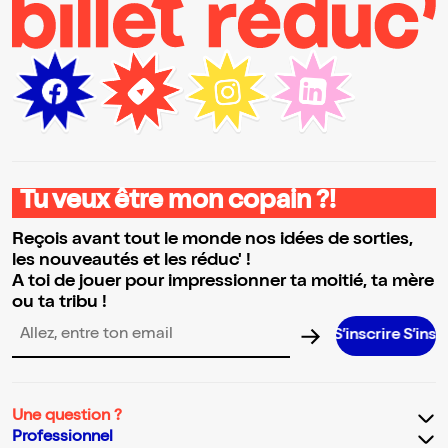
Tu veux être mon copain ?!
Reçois avant tout le monde nos idées de sorties,
les nouveautés et les réduc' !
A toi de jouer pour impressionner ta moitié, ta mère
ou ta tribu !
S’inscrire S’inscrire S’insc
Adresse email pour la newsletter
Une question ?
Professionnel