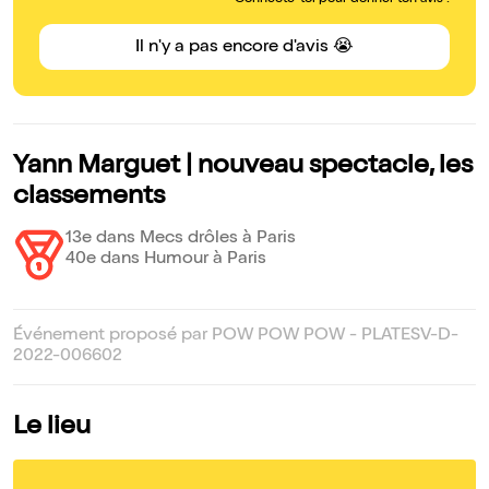
Connecte-toi pour donner ton avis !
Il n'y a pas encore d'avis 😭
Yann Marguet | nouveau spectacle, les
classements
13e dans Mecs drôles à Paris
40e dans Humour à Paris
Événement proposé par POW POW POW - PLATESV-D-
2022-006602
Le lieu