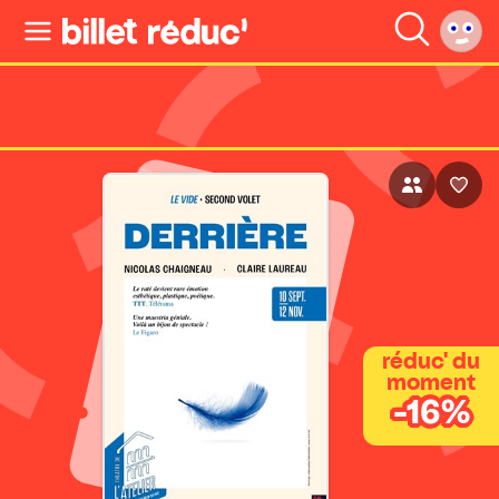
réduc' du
moment
-16%