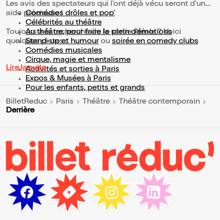
Les avis des spectateurs qui l'ont déjà vécu seront d'une
aide précieuse !
Comédies drôles et pop’
Célébrités au théâtre
Toujours à la recherche de la sortie idéale ? Voici
Au théâtre, pour faire le plein d’émotions
quelques pistes :
Stand-up et humour
ou
soirée en comedy clubs
Comédies musicales
Cirque, magie et mentalisme
Lire la suite
Activités et sorties à Paris
Expos & Musées à Paris
Pour les enfants, petits et grands
BilletReduc
Paris
Théâtre
Théâtre contemporain
Derrière