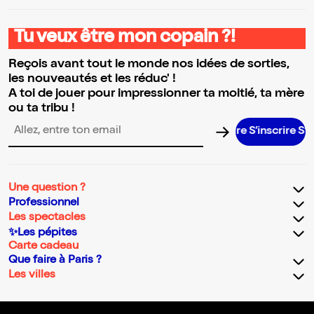
Tu veux être mon copain ?!
Reçois avant tout le monde nos idées de sorties,
les nouveautés et les réduc' !
A toi de jouer pour impressionner ta moitié, ta mère
ou ta tribu !
S’inscrire S’inscri
Adresse email pour la newsletter
Une question ?
Professionnel
Les spectacles
✨Les pépites
Carte cadeau
Que faire à Paris ?
Les villes