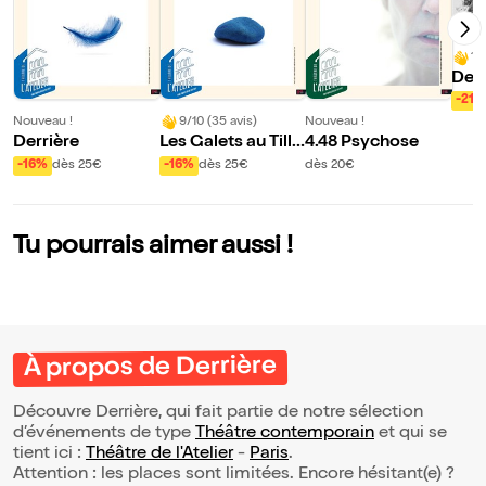
10
Des 
mme 
-21%
Nouveau !
9/10 (35 avis)
Nouveau !
Derrière
Les Galets au Tille
4.48 Psychose
ul sont plus petits
-16%
dès 25€
-16%
dès 25€
dès 20€
qu'au Havre
Tu pourrais aimer aussi !
À propos de Derrière
Découvre Derrière, qui fait partie de notre sélection
d’événements de type
Théâtre contemporain
et qui se
tient ici :
Théâtre de l'Atelier
-
Paris
.
Attention : les places sont limitées. Encore hésitant(e) ?