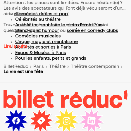
Attention : les places sont limitées. Encore hésitant(e) ?
Les avis des spectateurs qui l'ont déjà vécu seront d'une
aide précieuse !
Comédies drôles et pop’
Célébrités au théâtre
Toujours à la recherche de la sortie idéale ? Voici
Au théâtre, pour faire le plein d’émotions
quelques pistes :
Stand-up et humour
ou
soirée en comedy clubs
Comédies musicales
Cirque, magie et mentalisme
Lire la suite
Activités et sorties à Paris
Expos & Musées à Paris
Pour les enfants, petits et grands
BilletReduc
Paris
Théâtre
Théâtre contemporain
La vie est une fête