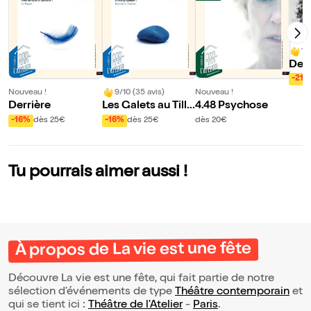
10
Des 
mme 
-21%
Nouveau !
9/10 (35 avis)
Nouveau !
Derrière
Les Galets au Tille
4.48 Psychose
ul sont plus petits
-16%
dès 25€
-16%
dès 25€
dès 20€
qu'au Havre
Tu pourrais aimer aussi !
À propos de La vie est une fête
Découvre La vie est une fête, qui fait partie de notre
sélection d’événements de type
Théâtre contemporain
et
qui se tient ici :
Théâtre de l'Atelier
-
Paris
.