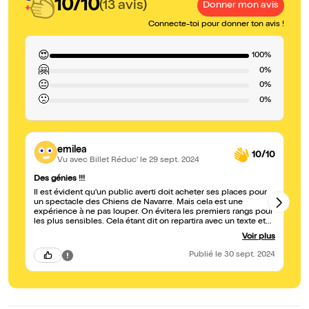
10/10
(13 avis)
Donner mon avis
Connecte-toi pour donner ton avis !
😍
100%
🤗
0%
😐
0%
🙁
0%
emilea
10/10
Vu avec Billet Réduc'
le 29 sept. 2024
Des génies !!!
Du
Il est évident qu'un public averti doit acheter ses places pour
Un
un spectacle des Chiens de Navarre. Mais cela est une
ma
expérience à ne pas louper. On évitera les premiers rangs pour
tr
les plus sensibles. Cela étant dit on repartira avec un texte et
un spectacle aiguisé et brillantissime. Les comédiens sont
Voir plus
fabuleux, la psychologie du texte et l'interprétation est
exemplaire. Une bulle de deux heures à savourer.
Publié
le 30 sept. 2024