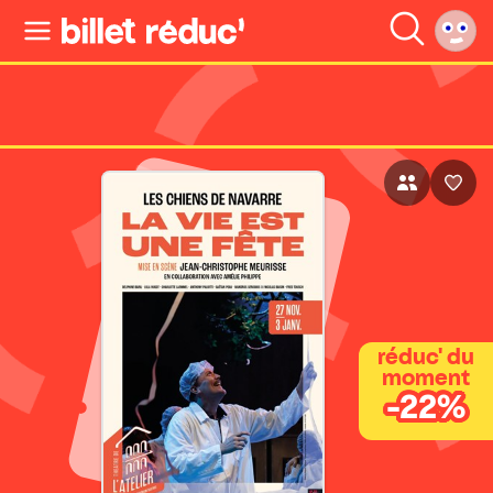
réduc' du
moment
-22%