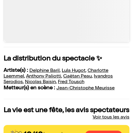
La distribution du spectacle ✨
Artiste(s) :
Delphine Baril
,
Lula Hugot
,
Charlotte
Laemmel
,
Anthony Paliotti
,
Gaëtan Peau
,
Ivandros
Serodios
,
Nicolas Baisin
,
Fred Tousch
Metteur(s) en scène :
Jean-Christophe Meurisse
La vie est une fête, les avis spectateurs
Voir tous les avis