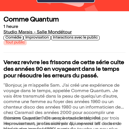
Comme Quantum
1 heure
Studio Marais - Salle Mondétour
Comédie
Improvisation
Interactions avec le public
Tout public
Venez revivre les frissons de cette série culte
des années 90 en voyageant dans le temps
pour résoudre les erreurs du passé.
"Bonjour, je m'appelle Sam. J'ai créé une expérience de
voyage dans le temps, appelée Comme Quantum. Je
vais être transmuté dans la peau de quelqu'un d'autre,
comme une femme au foyer des années 1960 ou un
chanteur disco des années 1980 ou un informaticien de
chez Caramail des années 2000 pour accomplir une
mission. Laquelle ? Ce sera à vous de décider.
Comme Quantum est un spectacle interprété par trois
Heureusement, je suis aidé par Al, une voix off dans ma
improvisateurs professionnels qui reprend les codes de