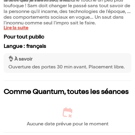
tête et que je suis le seul a voir..."
la série des années 1990, avec une touche un peu plus
loufoque ! Sam doit changer le passé sans tout savoir de
la personne qu'il incarne, des technologies de l'époque, ni
des comportements sociaux en vogue... Un saut dans
l'inconnu comme seul l'impro sait le faire.
Lire la suite
Pour tout public
Langue : français
👌 À savoir
Ouverture des portes 30 min avant. Placement libre.
Comme Quantum, toutes les séances
Aucune date prévue pour le moment