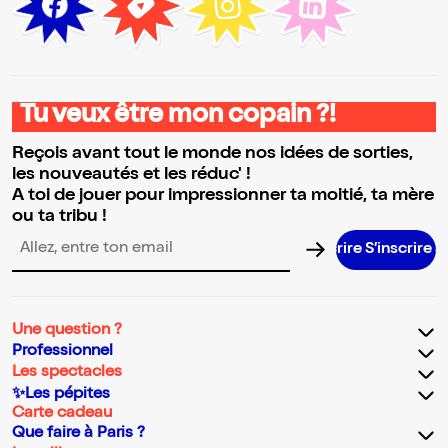
Tu veux être mon copain ?!
Reçois avant tout le monde nos idées de sorties,
les nouveautés et les réduc' !
A toi de jouer pour impressionner ta moitié, ta mère
ou ta tribu !
S’inscrire S
Adresse email pour la newsletter
Une question ?
Professionnel
Les spectacles
✨Les pépites
Carte cadeau
Que faire à Paris ?