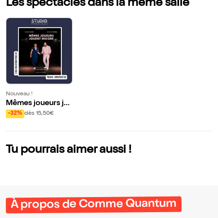
Les spectacles dans la même salle
Nouveau !
Mêmes joueurs jo
uent encore
-32%
dès 15,50€
Tu pourrais aimer aussi !
À propos de Comme Quantum