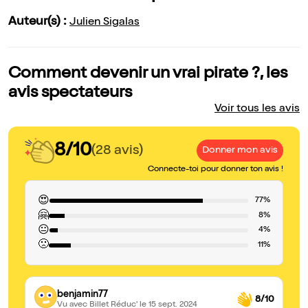
Auteur(s) :
Julien Sigalas
Comment devenir un vrai pirate ?, les
avis spectateurs
Voir tous les avis
8/10
(28 avis)
Donner mon avis
Connecte-toi pour donner ton avis !
😍
77%
🤗
8%
😐
4%
🙁
11%
benjamin77
8/10
Vu avec Billet Réduc'
le 15 sept. 2024