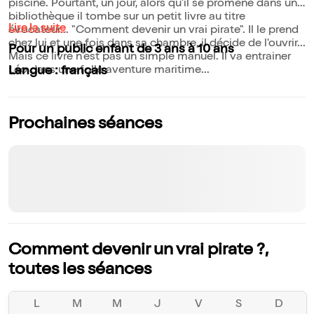
piscine. Pourtant, un jour, alors qu'il se promène dans une
bibliothèque il tombe sur un petit livre au titre
Lire la suite
évocateur... "Comment devenir un vrai pirate". Il le prend
chez lui et une fois dans sa chambre, il décide de l'ouvrir...
Pour un public enfant de 3 ans à 10 ans
Mais ce livre n'est pas un simple manuel. Il va entrainer
Léo dans une folle aventure maritime...
Langue : français
Prochaines séances
Comment devenir un vrai pirate ?,
toutes les séances
L
M
M
J
V
S
D