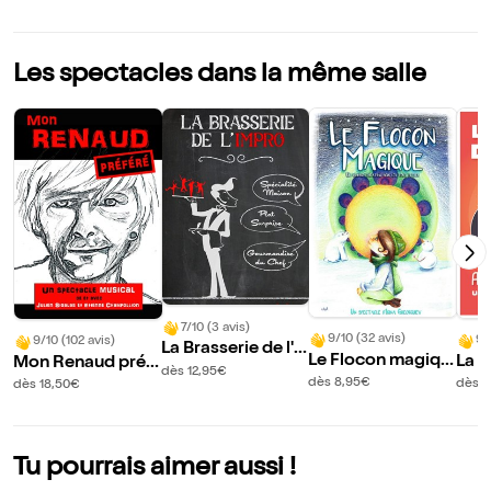
Les spectacles dans la même salle
7/10 (3 avis)
9/10 (32 avis)
9/
9/10 (102 avis)
La Brasserie de l'i
Le Flocon magiqu
La G
Mon Renaud préf
mpro
dès 12,95€
e
es a
éré
dès 8,95€
dès 1
dès 18,50€
?
Tu pourrais aimer aussi !