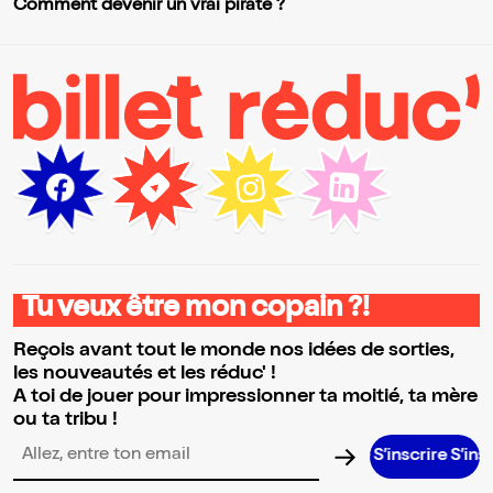
Comment devenir un vrai pirate ?
Tu veux être mon copain ?!
Reçois avant tout le monde nos idées de sorties,
les nouveautés et les réduc' !
A toi de jouer pour impressionner ta moitié, ta mère
ou ta tribu !
S’inscrire S’inscrire S’in
Adresse email pour la newsletter