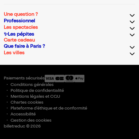
Une question ?
Professionnel
Les spectacles
✨Les pépites
Carte cadeau
Que faire à Paris ?
Les villes
Paiements sécurisés
Conditions générales
Politique de confidentialité
Mentions légales et CGU
Chartes cookies
Plateforme d'éthique et de conformité
Accessibilité
Gestion des cookies
billetreduc © 2026