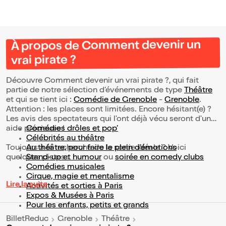
À propos de Comment devenir un
vrai pirate ?
Découvre Comment devenir un vrai pirate ?, qui fait
partie de notre sélection d’événements de type
Théâtre
et qui se tient ici :
Comédie de Grenoble
-
Grenoble
.
Attention : les places sont limitées. Encore hésitant(e) ?
Les avis des spectateurs qui l'ont déjà vécu seront d'une
aide précieuse !
Comédies drôles et pop’
Célébrités au théâtre
Toujours à la recherche de la sortie idéale ? Voici
Au théâtre, pour faire le plein d’émotions
quelques pistes :
Stand-up et humour
ou
soirée en comedy clubs
Comédies musicales
Cirque, magie et mentalisme
Lire la suite
Activités et sorties à Paris
Expos & Musées à Paris
Pour les enfants, petits et grands
BilletReduc
Grenoble
Théâtre